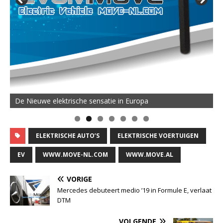
De Nieuwe elektrische sensatie in Europa
ELEKTRISCHE AUTO’S
ELEKTRISCHE VOERTUIGEN
EV
WWW.MOVE-NL.COM
WWW.MOVE.AL
VORIGE
Mercedes debuteert medio ’19 in Formule E, verlaat
DTM
VOLGENDE