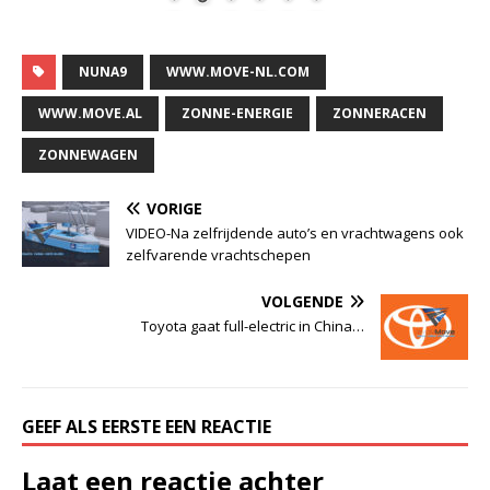
NUNA9
WWW.MOVE-NL.COM
WWW.MOVE.AL
ZONNE-ENERGIE
ZONNERACEN
ZONNEWAGEN
VORIGE
VIDEO-Na zelfrijdende auto’s en vrachtwagens ook
zelfvarende vrachtschepen
VOLGENDE
Toyota gaat full-electric in China…
GEEF ALS EERSTE EEN REACTIE
Laat een reactie achter