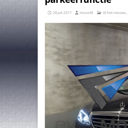
28 juli 2017
move45
Al het nieuws
,