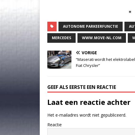
AUTONOME PARKEERFUNCTIE
AU
MERCEDES
WWW.MOVE-NL.COM
W
VORIGE
“Maserati wordt het elektrolabe
Fiat Chrysler”
GEEF ALS EERSTE EEN REACTIE
Laat een reactie achter
Het e-mailadres wordt niet gepubliceerd.
Reactie