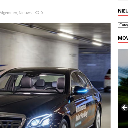
NIE
Algemeen
,
Nieuws
0
MOV