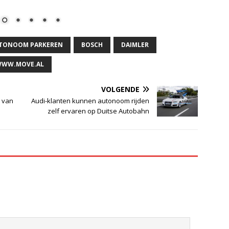
TONOOM PARKEREN
BOSCH
DAIMLER
WW.MOVE.AL
VOLGENDE
l van
Audi-klanten kunnen autonoom rijden
zelf ervaren op Duitse Autobahn