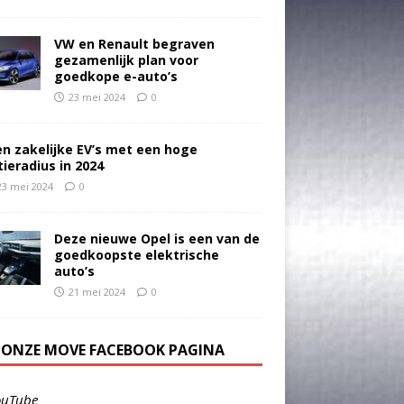
VW en Renault begraven
gezamenlijk plan voor
goedkope e-auto’s
23 mei 2024
0
en zakelijke EV’s met een hoge
tieradius in 2024
23 mei 2024
0
Deze nieuwe Opel is een van de
goedkoopste elektrische
auto’s
21 mei 2024
0
E ONZE MOVE FACEBOOK PAGINA
ouTube