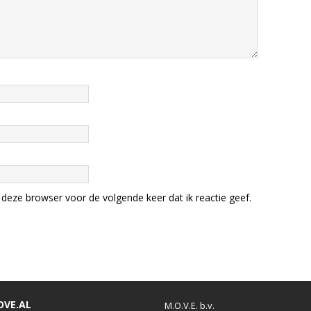
deze browser voor de volgende keer dat ik reactie geef.
OVE.AL
M.O.V.E. b.v.