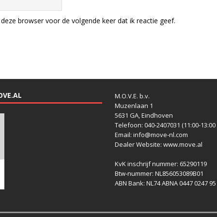
deze browser voor de volgende keer dat ik reactie geef.
OVE.AL
M.O.V.E. b.v.
Muzenlaan 1
5631 GA, Eindhoven
Telefoon: 040-2407031 (11:00-13:00 
Email: info@move-nl.com
Dealer Website: www.move.al
KvK inschrijf nummer: 65290119
Btw-nummer: NL856053089B01
ABN Bank: NL74 ABNA 0447 0247 95