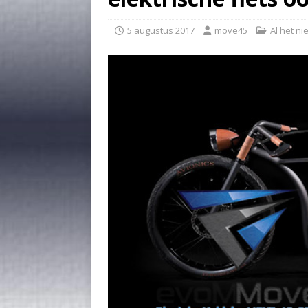
5 augustus 2017
move45
Al het n