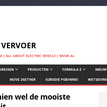
 VERVOER
 | ALL ABOUT ELECTRIC VEHICLE | MOVE.AL
DRESSEN
PRODUCTEN
FORMULA E
NIEUW
MOVE 2GETHER
SUBSIDIE PGB/WMO
WETGEVIN
hien wel de mooiste
it