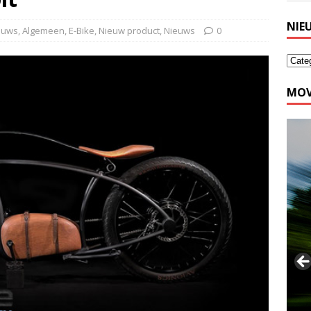
NIE
ieuws
,
Algemeen
,
E-Bike
,
Nieuw product
,
Nieuws
0
MOV