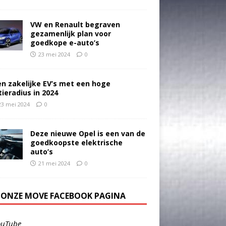
VW en Renault begraven
gezamenlijk plan voor
goedkope e-auto’s
23 mei 2024
0
en zakelijke EV’s met een hoge
tieradius in 2024
23 mei 2024
0
Deze nieuwe Opel is een van de
goedkoopste elektrische
auto’s
21 mei 2024
0
E ONZE MOVE FACEBOOK PAGINA
ouTube