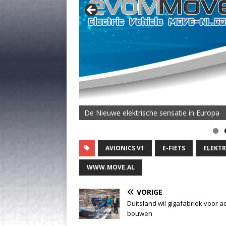
De Nieuwe elektrische sensatie in Europa
AVIONICS V1
E-FIETS
ELEKTR
WWW.MOVE.AL
VORIGE
Duitsland wil gigafabriek voor a
bouwen