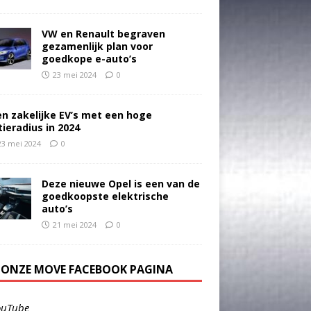
VW en Renault begraven
gezamenlijk plan voor
goedkope e-auto’s
23 mei 2024
0
en zakelijke EV’s met een hoge
tieradius in 2024
23 mei 2024
0
Deze nieuwe Opel is een van de
goedkoopste elektrische
auto’s
21 mei 2024
0
E ONZE MOVE FACEBOOK PAGINA
ouTube