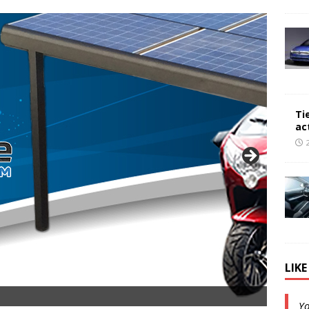
Ti
ac
LIK
opsnelheid en 50 km Actieradius
Y