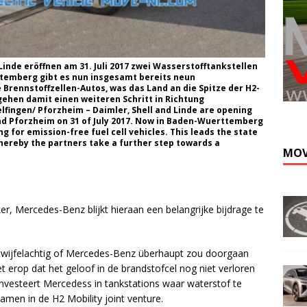
 Linde eröffnen am 31. Juli 2017 zwei Wasserstofftankstellen
ttemberg gibt es nun insgesamt bereits neun
Brennstoffzellen-Autos, was das Land an die Spitze der H2-
Kli
gehen damit einen weiteren Schritt in Richtung
fingen/ Pforzheim – Daimler, Shell and Linde are opening
 and Pforzheim on 31 of July 2017. Now in Baden-Wuerttemberg
ing for emission-free fuel cell vehicles. This leads the state
hereby the partners take a further step towards a
MOV
jker, Mercedes-Benz blijkt hieraan een belangrijke bijdrage te
twijfelachtig of Mercedes-Benz überhaupt zou doorgaan
t erop dat het geloof in de brandstofcel nog niet verloren
investeert Mercedess in tankstations waar waterstof te
amen in de H2 Mobility joint venture.