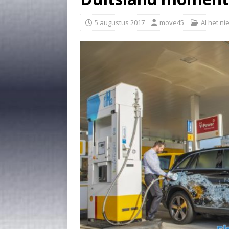
5 augustus 2017
move45
Al het n