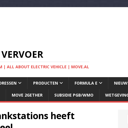
 VERVOER
 | ALL ABOUT ELECTRIC VEHICLE | MOVE.AL
DRESSEN
PRODUCTEN
FORMULA E
NIEUW
MOVE 2GETHER
SUBSIDIE PGB/WMO
WETGEVIN
ankstations heeft
eel