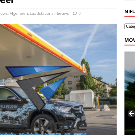
NIE
ieuws
,
Algemeen
,
Laadstations
,
Nieuws
0
MOV