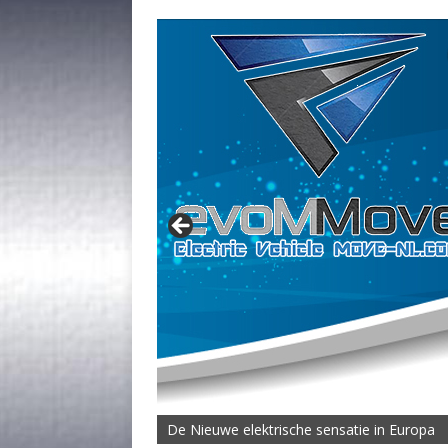
De Nieuwe elektrische sensatie in Europa
De MOVE Vigorous 1500 Highline | 45 km T