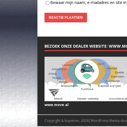
Bewaar mijn naam, e-mailadres en site in 
BEZOEK ONZE DEALER WEBSITE: WWW.M
www.move.al
Copyright & kopiëren; 2026|WordPress thema do