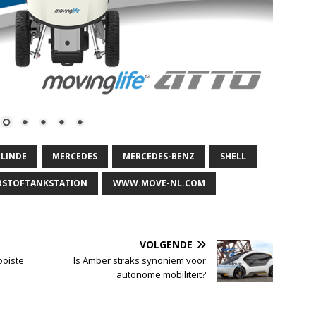
LINDE
MERCEDES
MERCEDES-BENZ
SHELL
RSTOFTANKSTATION
WWW.MOVE-NL.COM
VOLGENDE
ooiste
Is Amber straks synoniem voor
autonome mobiliteit?