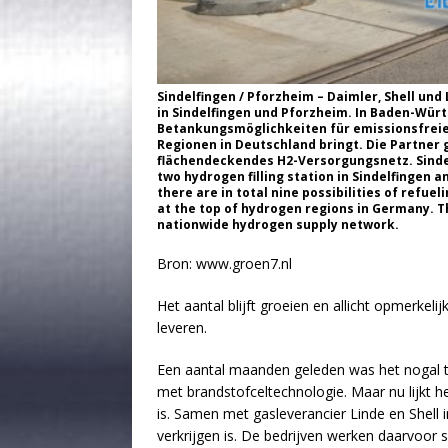
Sindelfingen / Pforzheim – Daimler, Shell und
in Sindelfingen und Pforzheim. In Baden-Wür
Betankungsmöglichkeiten für emissionsfreie 
Regionen in Deutschland bringt. Die Partner 
flächendeckendes H2-Versorgungsnetz. Sindel
two hydrogen filling station in Sindelfingen
there are in total nine possibilities of refuel
at the top of hydrogen regions in Germany. T
nationwide hydrogen supply network.
Bron: www.groen7.nl
Het aantal blijft groeien en allicht opmerkeli
leveren.
Een aantal maanden geleden was het nogal 
met brandstofceltechnologie. Maar nu lijkt he
is. Samen met gasleverancier Linde en Shell 
verkrijgen is. De bedrijven werken daarvoor s