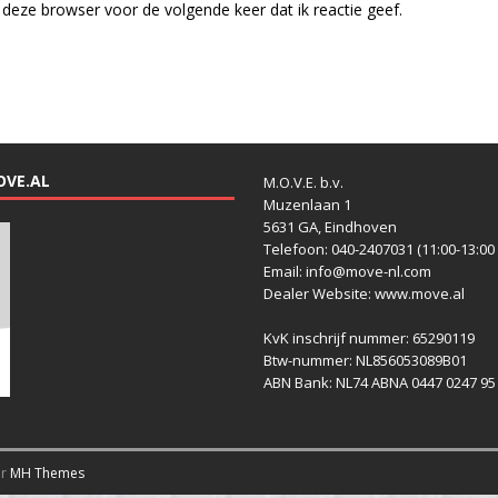
deze browser voor de volgende keer dat ik reactie geef.
OVE.AL
M.O.V.E. b.v.
Muzenlaan 1
5631 GA, Eindhoven
Telefoon: 040-2407031 (11:00-13:00 
Email: info@move-nl.com
Dealer Website: www.move.al
KvK inschrijf nummer: 65290119
Btw-nummer: NL856053089B01
ABN Bank: NL74 ABNA 0447 0247 95
or
MH Themes