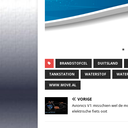
BRANDSTOFCEL
DUITSLAND
TANKSTATION
WATERSTOF
WATE
WWW.MOVE.AL
VORIGE
Avionics V1: misschien wel de m
elektrische fiets ooit