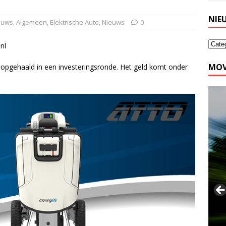
NIE
ieuws
,
Algemeen
,
Elektrische Auto
,
Nieuws
0
nl
MOV
 opgehaald in een investeringsronde. Het geld komt onder