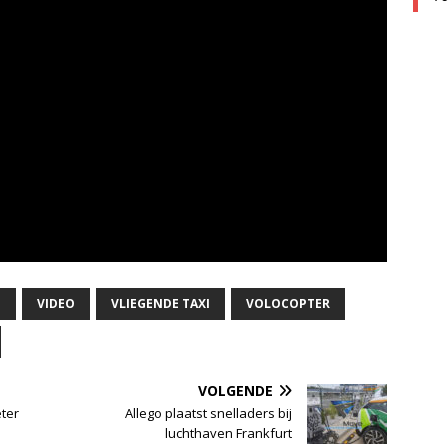
I
VIDEO
VLIEGENDE TAXI
VOLOCOPTER
VOLGENDE
eter
Allego plaatst snelladers bij
luchthaven Frankfurt