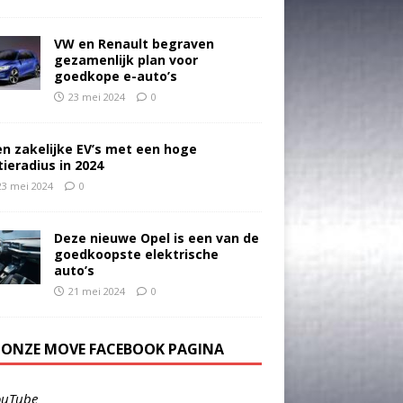
VW en Renault begraven
gezamenlijk plan voor
goedkope e-auto’s
23 mei 2024
0
en zakelijke EV’s met een hoge
tieradius in 2024
23 mei 2024
0
Deze nieuwe Opel is een van de
goedkoopste elektrische
auto’s
21 mei 2024
0
E ONZE MOVE FACEBOOK PAGINA
ouTube