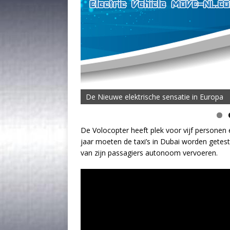
De Nieuwe elektrische sensatie in Europa
De MOVE Vigorous 1500 Highline | 45 km T
De Volocopter heeft plek voor vijf personen en
jaar moeten de taxi’s in Dubai worden getest
van zijn passagiers autonoom vervoeren.