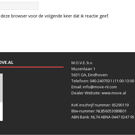
deze browser voor de volgende keer dat ik reactie geef.
OVE.AL
M.O.V.E. b.v.
Muzenlaan 1
5631 GA, Eindhoven
Telefoon: 040-2407031 (11:00-13:00 
Email: info@move-nl.com
Dealer Website: www.move.al
KvK inschrijf nummer: 65290119
Btw-nummer: NL856053089B01
ABN Bank: NL74 ABNA 0447 0247 95