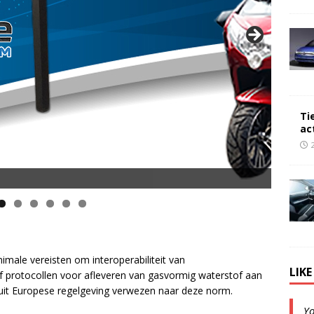
Ti
ac
male vereisten om interoperabiliteit van
LIK
ef protocollen voor afleveren van gasvormig waterstof aan
uit Europese regelgeving verwezen naar deze norm.
Y