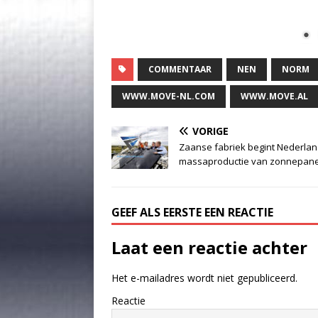
COMMENTAAR
NEN
NORM
WWW.MOVE-NL.COM
WWW.MOVE.AL
VORIGE
Zaanse fabriek begint Nederla
massaproductie van zonnepan
GEEF ALS EERSTE EEN REACTIE
Laat een reactie achter
Het e-mailadres wordt niet gepubliceerd.
Reactie