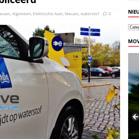
NIE
nieuws
,
Algemeen
,
Elektrische Auto
,
Nieuws
,
waterstof
0
MOV