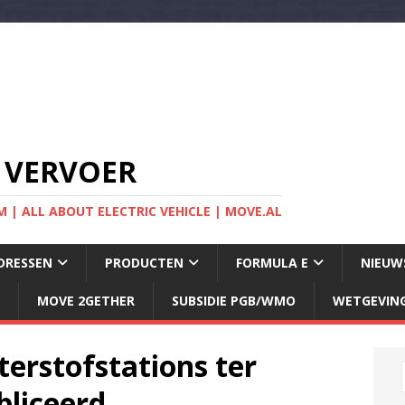
 VERVOER
 | ALL ABOUT ELECTRIC VEHICLE | MOVE.AL
DRESSEN
PRODUCTEN
FORMULA E
NIEUW
MOVE 2GETHER
SUBSIDIE PGB/WMO
WETGEVIN
erstofstations ter
liceerd