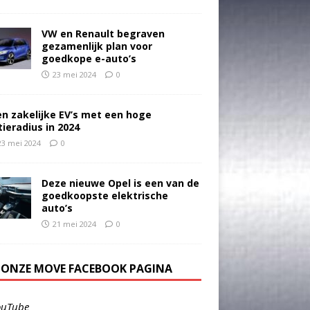
VW en Renault begraven
gezamenlijk plan voor
goedkope e-auto’s
23 mei 2024
0
en zakelijke EV’s met een hoge
tieradius in 2024
23 mei 2024
0
Deze nieuwe Opel is een van de
goedkoopste elektrische
auto’s
21 mei 2024
0
E ONZE MOVE FACEBOOK PAGINA
ouTube