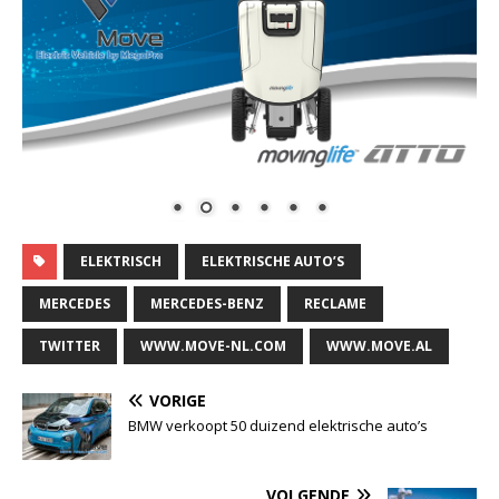
ELEKTRISCH
ELEKTRISCHE AUTO’S
MERCEDES
MERCEDES-BENZ
RECLAME
TWITTER
WWW.MOVE-NL.COM
WWW.MOVE.AL
VORIGE
BMW verkoopt 50 duizend elektrische auto’s
VOLGENDE