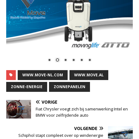
WWW.MOVE-NL.COM
WWW.MOVE.AL
ZONNE-ENERGIE
ZONNEPANELEN
VORIGE
Fiat Chrysler voegt zich bij samenwerking Intel en
BMW voor zelfrijdende auto
VOLGENDE
Schiphol stapt compleet over op windenergie