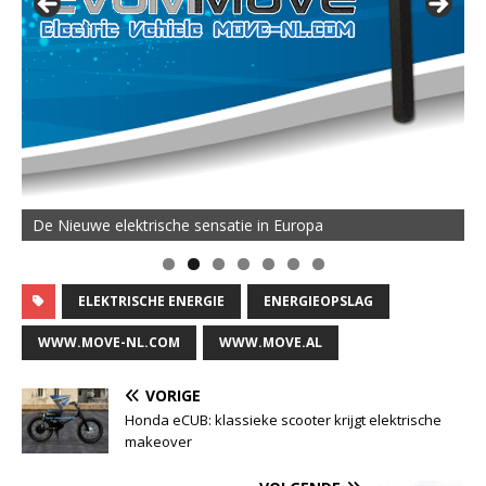
De Nieuwe elektrische sensatie in Europa
ELEKTRISCHE ENERGIE
ENERGIEOPSLAG
WWW.MOVE-NL.COM
WWW.MOVE.AL
VORIGE
Honda eCUB: klassieke scooter krijgt elektrische
makeover