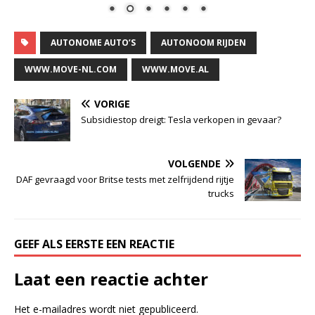
AUTONOME AUTO’S
AUTONOOM RIJDEN
WWW.MOVE-NL.COM
WWW.MOVE.AL
VORIGE
Subsidiestop dreigt: Tesla verkopen in gevaar?
VOLGENDE
DAF gevraagd voor Britse tests met zelfrijdend rijtje
trucks
GEEF ALS EERSTE EEN REACTIE
Laat een reactie achter
Het e-mailadres wordt niet gepubliceerd.