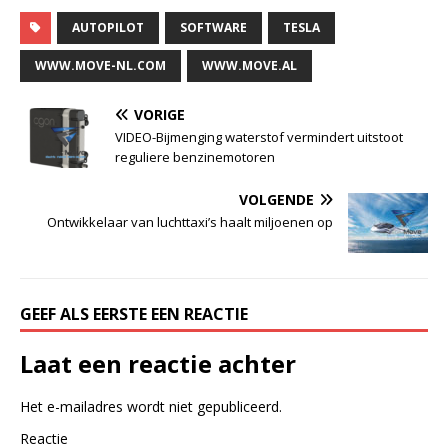
AUTOPILOT
SOFTWARE
TESLA
WWW.MOVE-NL.COM
WWW.MOVE.AL
VORIGE
VIDEO-Bijmenging waterstof vermindert uitstoot
reguliere benzinemotoren
VOLGENDE
Ontwikkelaar van luchttaxi’s haalt miljoenen op
GEEF ALS EERSTE EEN REACTIE
Laat een reactie achter
Het e-mailadres wordt niet gepubliceerd.
Reactie