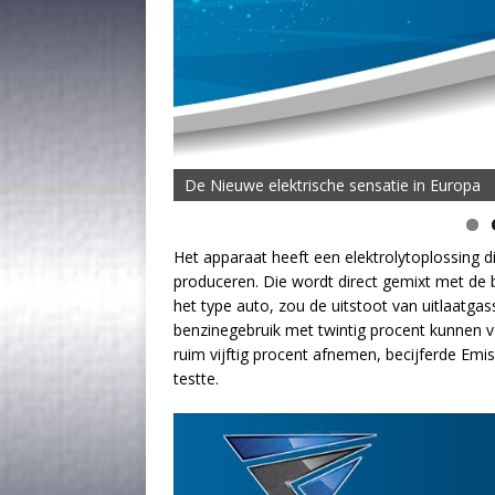
De Nieuwe elektrische sensatie in Europa
De MOVE Vigorous 1500 Highline | 45 km T
Het apparaat heeft een elektrolytoplossing 
produceren. Die wordt direct gemixt met de 
het type auto, zou de uitstoot van uitlaatga
benzinegebruik met twintig procent kunnen v
ruim vijftig procent afnemen, becijferde Em
testte.