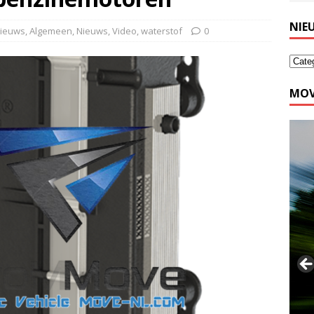
NIE
nieuws
,
Algemeen
,
Nieuws
,
Video
,
waterstof
0
MOV