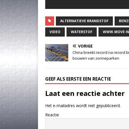
ALTERNATIEVE BRANDSTOF
BENZ
VIDEO
WATERSTOF
WWW.MOVE-N
VORIGE
China breekt record na record bi
bouwen van zonneparken
GEEF ALS EERSTE EEN REACTIE
Laat een reactie achter
Het e-mailadres wordt niet gepubliceerd.
Reactie