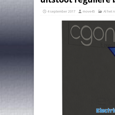
4 september 2017
move45
Al het 