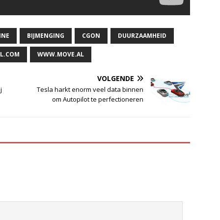
INE
BIJMENGING
CGON
DUURZAAMHEID
L.COM
WWW.MOVE.AL
VOLGENDE
j
Tesla harkt enorm veel data binnen
om Autopilot te perfectioneren