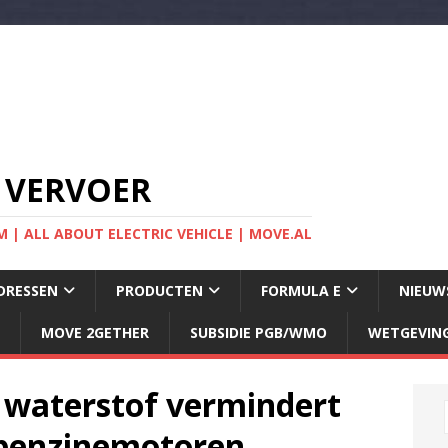
 VERVOER
 | ALL ABOUT ELECTRIC VEHICLE | MOVE.AL
DRESSEN
PRODUCTEN
FORMULA E
NIEUW
MOVE 2GETHER
SUBSIDIE PGB/WMO
WETGEVIN
waterstof vermindert
e benzinemotoren