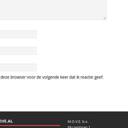
deze browser voor de volgende keer dat ik reactie geef.
OVE.AL
M.O.V.E. b.v.
Muzenlaan 1