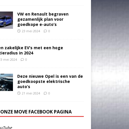
VW en Renault begraven
gezamenlijk plan voor
goedkope e-auto’s
23 mei 2024
0
en zakelijke EV’s met een hoge
tieradius in 2024
23 mei 2024
0
Deze nieuwe Opel is een van de
goedkoopste elektrische
auto’s
21 mei 2024
0
E ONZE MOVE FACEBOOK PAGINA
ouTube