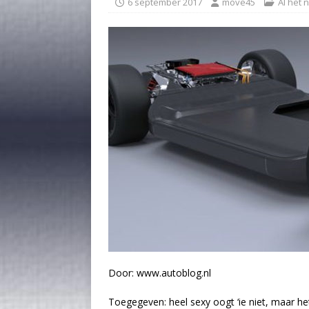
6 september 2017
move45
Al het 
Door: www.autoblog.nl
Toegegeven: heel sexy oogt ‘ie niet, maar he