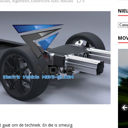
nieuws
,
Algemeen
,
Elektrische Auto
,
Nieuws
0
NIE
MOV
t gaat om de techniek. En die is smeuïg.