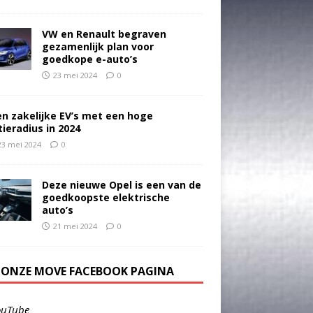
VW en Renault begraven
gezamenlijk plan voor
goedkope e-auto’s
23 mei 2024
0
en zakelijke EV’s met een hoge
tieradius in 2024
23 mei 2024
0
Deze nieuwe Opel is een van de
goedkoopste elektrische
auto’s
21 mei 2024
0
E ONZE MOVE FACEBOOK PAGINA
ouTube