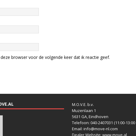
deze browser voor de volgende keer dat ik reactie geef.
OVE.AL
M.O.V.E. b.v.
Muzenlaan 1
5631 GA, Eindhoven
Telefoon: 040-2407031 (11:00-13:00 
Email: info@move-nl.com
Dealer Website: www.move.al