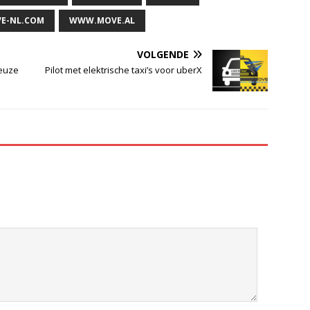
E-NL.COM
WWW.MOVE.AL
VOLGENDE
ieuze
Pilot met elektrische taxi’s voor uberX