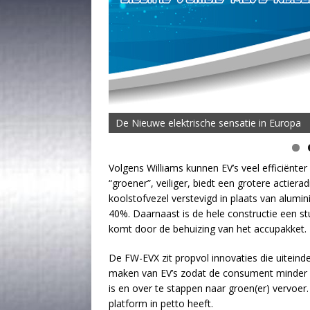
De Nieuwe elektrische sensatie in Europa
Volgens Williams kunnen EV’s veel efficiënt
“groener”, veiliger, biedt een grotere actiera
koolstofvezel verstevigd in plaats van alum
40%. Daarnaast is de hele constructie een stu
komt door de behuizing van het accupakket.
De FW-EVX zit propvol innovaties die uiteind
maken van EV’s zodat de consument minder h
is en over te stappen naar groen(er) vervoer
platform in petto heeft.