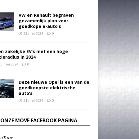
VW en Renault begraven
gezamenlijk plan voor
goedkope e-auto’s
23 mei 2024
0
en zakelijke EV’s met een hoge
tieradius in 2024
23 mei 2024
0
Deze nieuwe Opel is een van de
goedkoopste elektrische
auto’s
21 mei 2024
0
E ONZE MOVE FACEBOOK PAGINA
ouTube