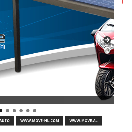
 AUTO
WWW.MOVE-NL.COM
WWW.MOVE.AL