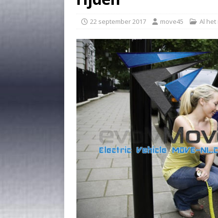
22 september 2017
move45
Al het