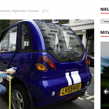
NIE
 nieuws
,
Algemeen
,
Nieuws
0
MOV