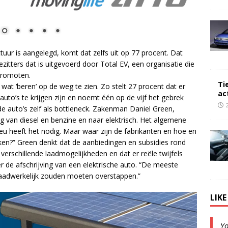
tuur is aangelegd, komt dat zelfs uit op 77 procent. Dat
zitters dat is uitgevoerd door Total EV, een organisatie die
 promoten.
Ti
wat ‘beren’ op de weg te zien. Zo stelt 27 procent dat er
ac
auto’s te krijgen zijn en noemt één op de vijf het gebrek
de auto’s zelf als bottleneck. Zakenman Daniel Green,
eg van diesel en benzine en naar elektrisch. Het algemene
ilieu heeft het nodig. Maar waar zijn de fabrikanten en hoe en
kken?” Green denkt dat de aanbiedingen en subsidies rond
 verschillende laadmogelijkheden en dat er reële twijfels
r de afschrijving van een elektrische auto. “De meeste
aadwerkelijk zouden moeten overstappen.”
LIK
Y