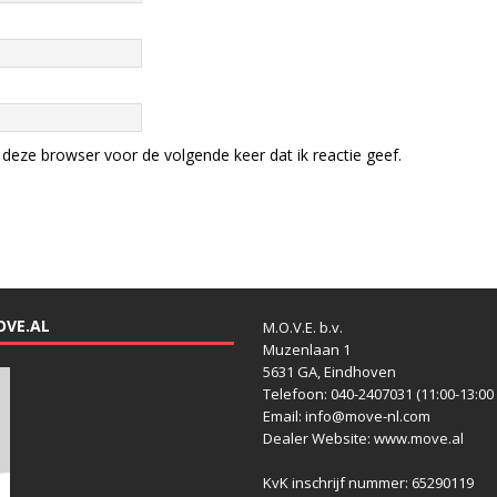
deze browser voor de volgende keer dat ik reactie geef.
OVE.AL
M.O.V.E. b.v.
Muzenlaan 1
5631 GA, Eindhoven
Telefoon: 040-2407031 (11:00-13:00 
Email: info@move-nl.com
Dealer Website: www.move.al
KvK inschrijf nummer: 65290119