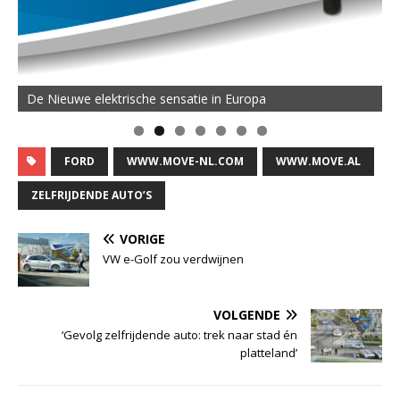
De Nieuwe elektrische sensatie in Europa
FORD
WWW.MOVE-NL.COM
WWW.MOVE.AL
ZELFRIJDENDE AUTO’S
VORIGE
VW e-Golf zou verdwijnen
VOLGENDE
‘Gevolg zelfrijdende auto: trek naar stad én
platteland’