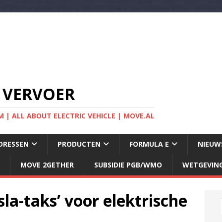
 VERVOER
 | ALL ABOUT ELECTRIC VEHICLE | MOVE.AL
DRESSEN
PRODUCTEN
FORMULA E
NIEUW
MOVE 2GETHER
SUBSIDIE PGB/WMO
WETGEVIN
la-taks’ voor elektrische