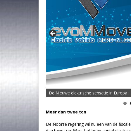
De Nieuwe elektrische sensatie in Europa
De MOVE Vigorous 1500 Highline | 45 km T
Meer dan twee ton
De Noorse regering wil nu een van de fiscal
dan twee ton. Want het hoge aantal elektris