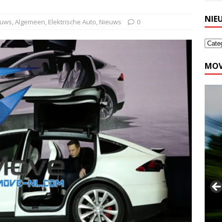
NIE
euws
,
Algemeen
,
Elektrische Auto
,
Nieuws
0
MOV