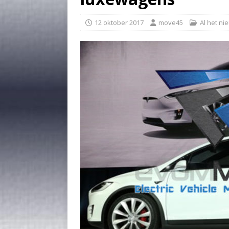
12 oktober 2017
move45
Al het ni