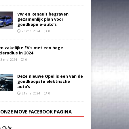
VW en Renault begraven
gezamenlijk plan voor
goedkope e-auto’s
23 mei 2024
0
en zakelijke EV’s met een hoge
tieradius in 2024
23 mei 2024
0
Deze nieuwe Opel is een van de
goedkoopste elektrische
auto’s
21 mei 2024
0
E ONZE MOVE FACEBOOK PAGINA
ouTube