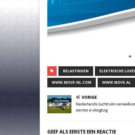
BELASTINGEN
ELEKTRISCHE LUX
WWW.MOVE-NL.COM
WWW.MOVE.AL
VORIGE
Nederlands luchtruim verwelko
eerste e-vliegtuig
GEEF ALS EERSTE EEN REACTIE