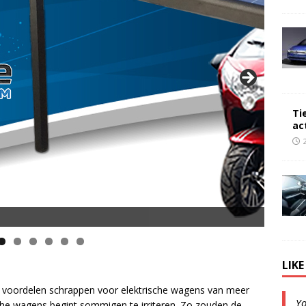
Ti
ac
opsnelheid en 50 km Actieradius
LIK
e voordelen schrappen voor elektrische wagens van meer
Y
che wagens begint sommigen te irriteren. Zo zouden de