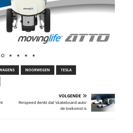
EWAGENS
NOORWEGEN
TESLA
VOLGENDE
mt
Rinspeed denkt dat ‘skateboard-auto’
de toekomst is