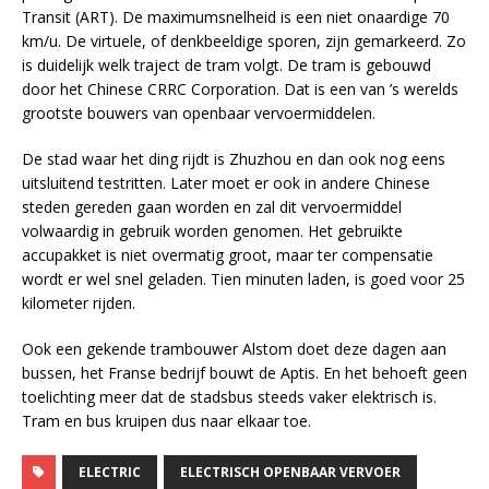
Transit (ART). De maximumsnelheid is een niet onaardige 70
km/u. De virtuele, of denkbeeldige sporen, zijn gemarkeerd. Zo
is duidelijk welk traject de tram volgt. De tram is gebouwd
door het Chinese CRRC Corporation. Dat is een van ’s werelds
grootste bouwers van openbaar vervoermiddelen.
De stad waar het ding rijdt is Zhuzhou en dan ook nog eens
uitsluitend testritten. Later moet er ook in andere Chinese
steden gereden gaan worden en zal dit vervoermiddel
volwaardig in gebruik worden genomen. Het gebruikte
accupakket is niet overmatig groot, maar ter compensatie
wordt er wel snel geladen. Tien minuten laden, is goed voor 25
kilometer rijden.
Ook een gekende trambouwer Alstom doet deze dagen aan
bussen, het Franse bedrijf bouwt de Aptis. En het behoeft geen
toelichting meer dat de stadsbus steeds vaker elektrisch is.
Tram en bus kruipen dus naar elkaar toe.
ELECTRIC
ELECTRISCH OPENBAAR VERVOER