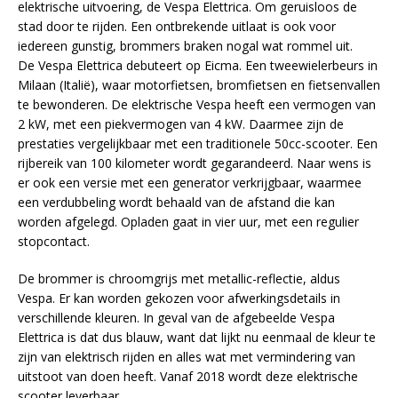
elektrische uitvoering, de Vespa Elettrica. Om geruisloos de
stad door te rijden. Een ontbrekende uitlaat is ook voor
iedereen gunstig, brommers braken nogal wat rommel uit.
De Vespa Elettrica debuteert op Eicma. Een tweewielerbeurs in
Milaan (Italië), waar motorfietsen, bromfietsen en fietsenvallen
te bewonderen. De elektrische Vespa heeft een vermogen van
2 kW, met een piekvermogen van 4 kW. Daarmee zijn de
prestaties vergelijkbaar met een traditionele 50cc-scooter. Een
rijbereik van 100 kilometer wordt gegarandeerd. Naar wens is
er ook een versie met een generator verkrijgbaar, waarmee
een verdubbeling wordt behaald van de afstand die kan
worden afgelegd. Opladen gaat in vier uur, met een regulier
stopcontact.
De brommer is chroomgrijs met metallic-reflectie, aldus
Vespa. Er kan worden gekozen voor afwerkingsdetails in
verschillende kleuren. In geval van de afgebeelde Vespa
Elettrica is dat dus blauw, want dat lijkt nu eenmaal de kleur te
zijn van elektrisch rijden en alles wat met vermindering van
uitstoot van doen heeft. Vanaf 2018 wordt deze elektrische
scooter leverbaar.