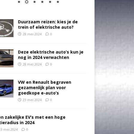
Duurzaam reizen: kies je de
trein of elektrische auto?
28 mei 2024
0
Deze elektrische auto’s kun je
nog in 2024 verwachten
28 mei 2024
0
VW en Renault begraven
gezamenlijk plan voor
goedkope e-auto’s
23 mei 2024
0
en zakelijke EV’s met een hoge
tieradius in 2024
23 mei 2024
0