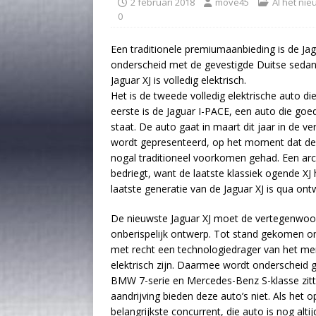
2 februari 2018
move45
Al het ni
0
Een traditionele premiumaanbieding is de Jag
onderscheid met de gevestigde Duitse sedan
Jaguar XJ is volledig elektrisch.
Het is de tweede volledig elektrische auto 
eerste is de Jaguar I-PACE, een auto die goe
staat. De auto gaat in maart dit jaar in de v
wordt gepresenteerd, op het moment dat de J
nogal traditioneel voorkomen gehad. Een arc
bedriegt, want de laatste klassiek ogende XJ
laatste generatie van de Jaguar XJ is qua ont
De nieuwste Jaguar XJ moet de vertegenwoor
onberispelijk ontwerp. Tot stand gekomen o
met recht een technologiedrager van het merk 
elektrisch zijn. Daarmee wordt onderscheid g
BMW 7-serie en Mercedes-Benz S-klasse zitte
aandrijving bieden deze auto’s niet. Als het 
belangrijkste concurrent, die auto is nog alt