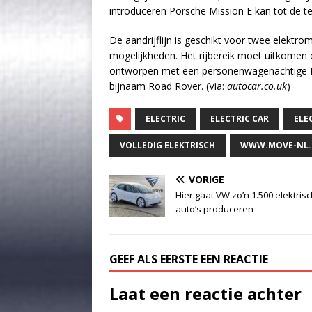
introduceren Porsche Mission E kan tot de 
De aandrijflijn is geschikt voor twee elektro
mogelijkheden. Het rijbereik moet uitkomen 
ontworpen met een personenwagenachtige Ra
bijnaam Road Rover. (Via:
autocar.co.uk
)
ELECTRIC
ELECTRIC CAR
ELE
VOLLEDIG ELEKTRISCH
WWW.MOVE-NL
VORIGE
Hier gaat VW zo’n 1.500 elektris
auto’s produceren
GEEF ALS EERSTE EEN REACTIE
Laat een reactie achter