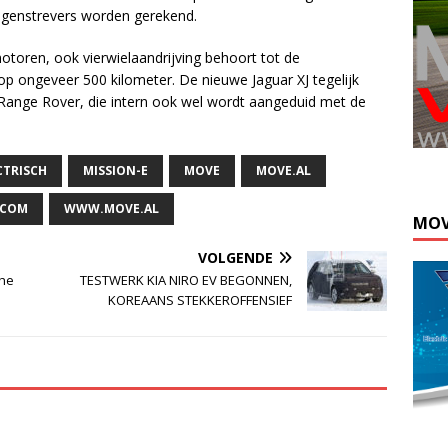
tegenstrevers worden gerekend.
motoren, ook vierwielaandrijving behoort tot de
op ongeveer 500 kilometer. De nieuwe Jaguar XJ tegelijk
nge Rover, die intern ook wel wordt aangeduid met de
CTRISCH
MISSION-E
MOVE
MOVE.AL
.COM
WWW.MOVE.AL
MOV
VOLGENDE
che
TESTWERK KIA NIRO EV BEGONNEN,
KOREAANS STEKKEROFFENSIEF