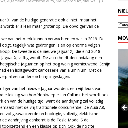
euws
,
Algemeen
,
Elektrische Auto
,
Nieuw product
,
Nieuws
NIE
uar XJ van de huidige generatie ook al niet, maar het
s wordt er alleen maar groter op. De opvolger van de
MOV
die we van het merk kunnen verwachten en wel in 2019. De
d oogt, tegelijk wat gedrongen is en op enorme velgen
erkoop. De tweede is de nieuwe Jaguar XJ, die eind 2018
aguar XJ vijftig wordt. De auto heeft decennialang een
hetypische Jaguar en op het oog weinig vernieuwend. Schijn
 had een lichtgewicht carrosserie van aluminium. Met de
werp al een andere richting ingeslagen.
diger van het nieuwe Jaguar worden, een vijfdeurs van
nder leiding van hoofdontwerper Ian Callum. Het wordt ook
en van de huidige tijd, want de aandrijving zal volledig
emaakt met de vrij traditionele concurrentie. De Audi A8,
n vol geavanceerde technologie, volledig elektrische
op de aandrijving aankomt is de Tesla Model S de
ijd toonzettend en een klasse op zich. Ook de nog te