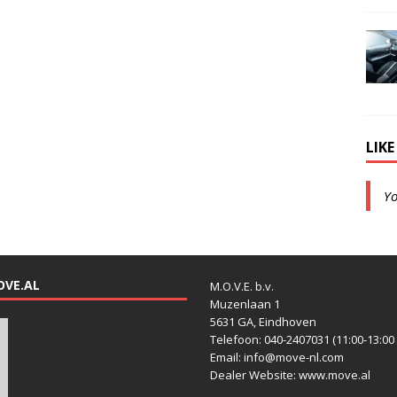
LIK
Y
OVE.AL
M.O.V.E. b.v.
Muzenlaan 1
5631 GA, Eindhoven
Telefoon: 040-2407031 (11:00-13:00 
Email: info@move-nl.com
Dealer Website: www.move.al