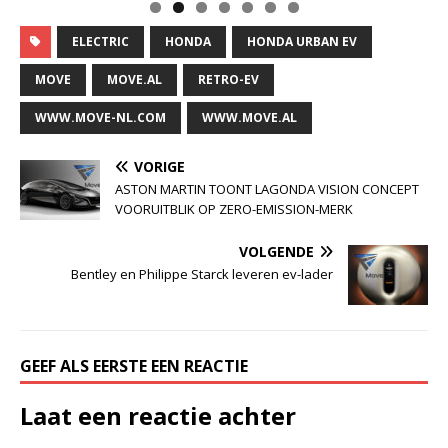
ELECTRIC
HONDA
HONDA URBAN EV
MOVE
MOVE.AL
RETRO-EV
WWW.MOVE-NL.COM
WWW.MOVE.AL
VORIGE
ASTON MARTIN TOONT LAGONDA VISION CONCEPT
VOORUITBLIK OP ZERO-EMISSION-MERK
VOLGENDE
Bentley en Philippe Starck leveren ev-lader
GEEF ALS EERSTE EEN REACTIE
Laat een reactie achter