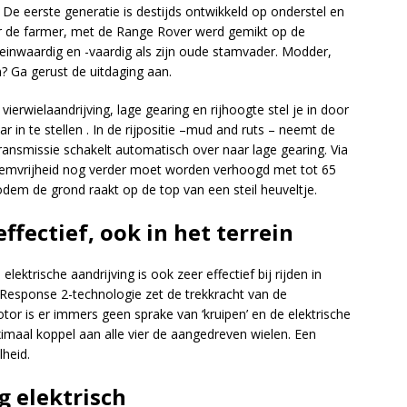
De eerste generatie is destijds ontwikkeld op onderstel en
or de farmer, met de Range Rover werd gemikt op de
reinwaardig en -vaardig als zijn oude stamvader. Modder,
n? Ga gerust de uitdaging aan.
vierwielaandrijving, lage gearing en rijhoogte stel je in door
 in te stellen . In de rijpositie –mud and ruts – neemt de
ransmissie schakelt automatisch over naar lage gearing. Via
odemvrijheid nog verder moet worden verhoogd met tot 65
dem de grond raakt op de top van een steil heuveltje.
ffectief, ook in het terrein
ktrische aandrijving is ook zeer effectief bij rijden in
 Response 2-technologie zet de trekkracht van de
tor is er immers geen sprake van ‘kruipen’ en de elektrische
ximaal koppel aan alle vier de aangedreven wielen. Een
lheid.
g elektrisch