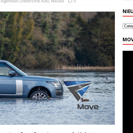
,
Algemeen
,
Elektrische Auto
,
Nieuws
0
NIE
MOV