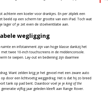
ebt achterin een koeler voor drankjes. En per zitplek een
et beeld op een scherm ter grootte van een iPad. Toch wat
e lager of je zet even de stoelventilatie aan.
tabele wegligging
, ruimte en infotainment zijn van hoge klasse dankzij het
met twee 10-inch touchscreens in de middenconsole.
cherm te swipen. Lay-out en bediening zijn daarmee
jgedrag. Want zelden krijg je het gevoel met een zware auto
alt op door een lichtvoetig weggedrag. Het is dat hij zo breed
oort tank op pad bent. Daardoor voel je je
king of the
 generatie vijftig jaar geleden kleeft aan Range Rover.