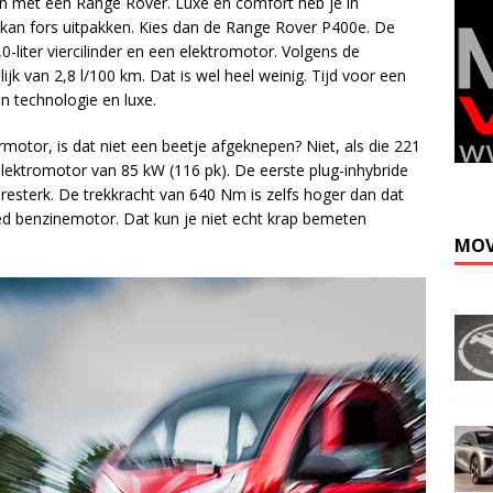
aan met een Range Rover. Luxe en comfort heb je in
t kan fors uitpakken. Kies dan de Range Rover P400e. De
0-liter viercilinder en een elektromotor. Volgens de
k van 2,8 l/100 km. Dat is wel heel weinig. Tijd voor een
 technologie en luxe.
rmotor, is dat niet een beetje afgeknepen? Niet, als die 221
elektromotor van 85 kW (116 pk). De eerste plug-inhybride
resterk. De trekkracht van 640 Nm is zelfs hoger dan dat
d benzinemotor. Dat kun je niet echt krap bemeten
MOV