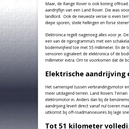
Maar, de Range Rover is ook koning offroad. 
aandrijflijn van een Land Rover. Die was vo
landlord. Ook de nieuwste versie is even ter
diepe sporen, steile hellingen en forse stene
Elektronica regelt nagenoeg alles voor je. De 
een van de rijprogramma’s met een schakelaar
bodemvrijheid toe met 55 millimeter. En de t
sensoren signaleert de elektronica of de b
millimeter extra. Om te voorkomen dat de bo
Elektrische aandrijving e
Het samenspel tussen verbrandingsmotor en ele
meer uitdagend terrein. Land Rovers Terrain
elektromotor in. Anders dan bij de benzinemo
aandrijving levert direct vanaf nul toeren ma
uitkomst bij off-roadmanoeuvres bij lage sne
Tot 51 kilometer volledi