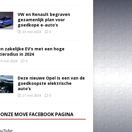
VW en Renault begraven
gezamenlijk plan voor
goedkope e-auto’s
23 mei 2024
0
en zakelijke EV’s met een hoge
tieradius in 2024
23 mei 2024
0
Deze nieuwe Opel is een van de
goedkoopste elektrische
auto’s
21 mei 2024
0
E ONZE MOVE FACEBOOK PAGINA
ouTube