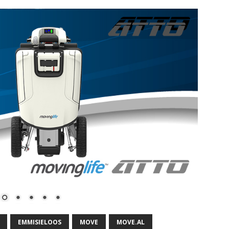
EMMISIELOOS
MOVE
MOVE.AL