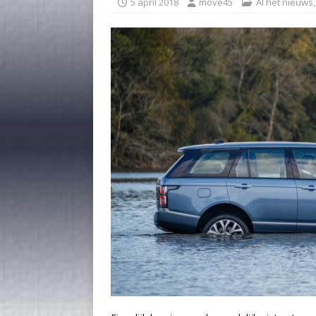
5 april 2018
move45
Al het nieuws