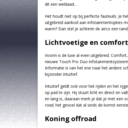
dit een weldaad…
Het houdt niet op bij perfecte fauteuils. Je h
uitgebreid aanbod aan infotainmentopties m
warm? Dan stel je achterin de airco een tandj
Lichtvoetige en comfor
Voorin is de luxe al even uitgebreid. Comfort
nieuwe Touch Pro Duo infotainmentsysteem 
Informatie is van het ene naar het andere s
bijzonder intuïtief.
Intuïtief geldt ook voor het rijden en het ri
op pad te zijn. Hij stuurt licht en direct en v
en lang is, daaraan merk je dat je met een s
road,
het gevoel dat al sinds de komst eerste
Koning offroad