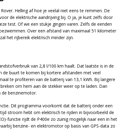
 Rover. Helling af hoe je veelal niet eens te remmen. De
voor de elektrische aandrijving bij. O ja, je kunt zelfs door
eze test. Of we een stukje gingen varen. Zelfs de eenden
toezwemmen. Over een afstand van maximaal 51 kilometer
 zal het rijbereik elektrisch minder zijn.
dstofverbruik van 2,8 l/100 km haalt. Dat laatste is in de
in de buurt te komen bij kortere afstanden met veel
al te profiteren van de batterij van 13,1 kWh. Bij langere
 ontbreken om hem aan de stekker weer op te laden. Dan
n de benzinemotor.
functie. Dit programma voorkomt dat de batterij onder een
tijd stroom hebt om elektrisch te rijden in bijvoorbeeld de
EO)-functie rijdt de P400e zo zuinig mogelijk naar een in het
arbij benzine- en elektromotor op basis van GPS-data zo