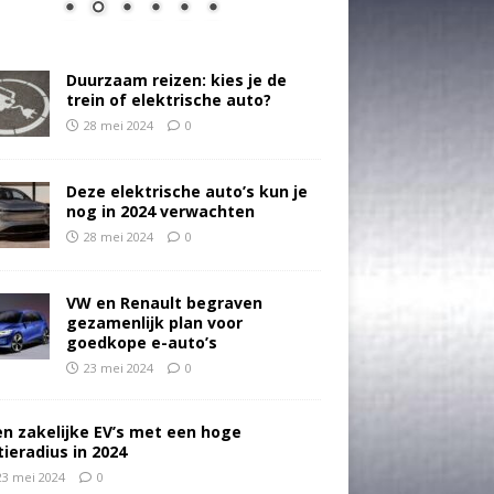
Duurzaam reizen: kies je de
trein of elektrische auto?
28 mei 2024
0
Deze elektrische auto’s kun je
nog in 2024 verwachten
28 mei 2024
0
VW en Renault begraven
gezamenlijk plan voor
goedkope e-auto’s
23 mei 2024
0
en zakelijke EV’s met een hoge
tieradius in 2024
23 mei 2024
0