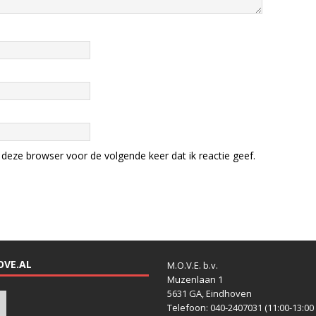
deze browser voor de volgende keer dat ik reactie geef.
OVE.AL
M.O.V.E. b.v.
Muzenlaan 1
5631 GA, Eindhoven
Telefoon: 040-2407031 (11:00-13:00 