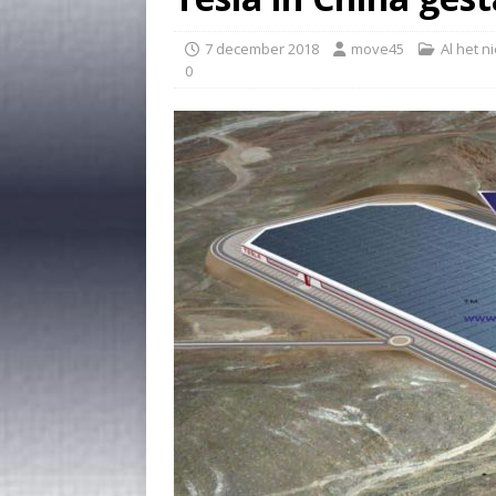
7 december 2018
move45
Al het n
0