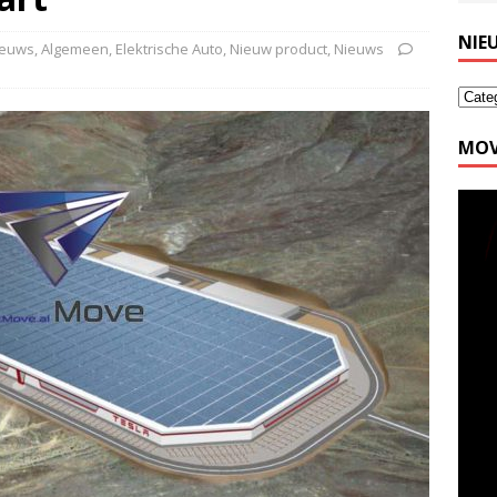
NIE
ieuws
,
Algemeen
,
Elektrische Auto
,
Nieuw product
,
Nieuws
MOV