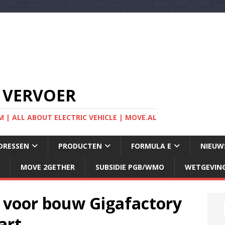
 VERVOER
 | ALL ABOUT ELECTRIC VEHICLE | MOVE.AL
DRESSEN
PRODUCTEN
FORMULA E
NIEUW
MOVE 2GETHER
SUBSIDIE PGB/WMO
WETGEVIN
 voor bouw Gigafactory
art