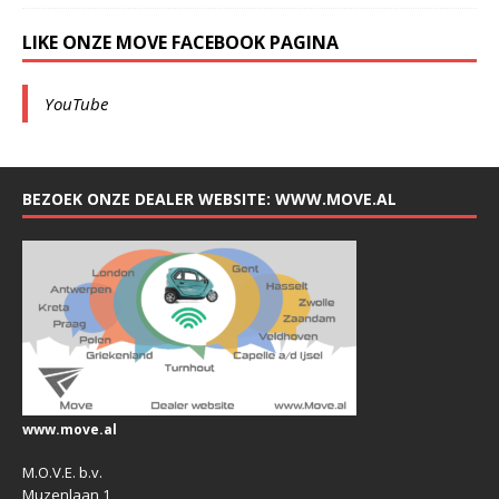
LIKE ONZE MOVE FACEBOOK PAGINA
YouTube
BEZOEK ONZE DEALER WEBSITE: WWW.MOVE.AL
www.move.al
M.O.V.E. b.v.
Muzenlaan 1