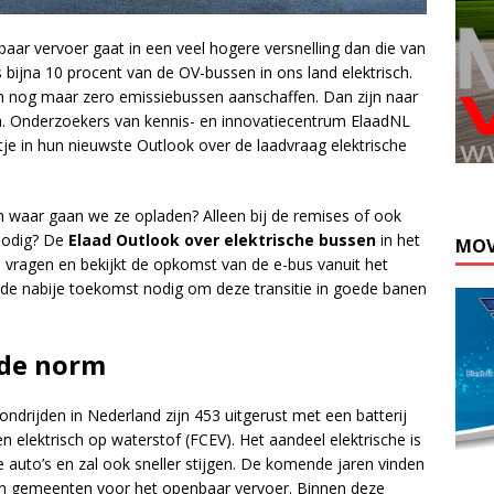
aar vervoer gaat in een veel hogere versnelling dan die van
 bijna 10 procent van de OV-bussen in ons land elektrisch.
 nog maar zero emissiebussen aanschaffen. Dan zijn naar
sch. Onderzoekers van kennis- en innovatiecentrum ElaadNL
tje in hun nieuwste Outlook over de laadvraag elektrische
n waar gaan we ze opladen? Alleen bij de remises of ook
nodig? De
Elaad Outlook over elektrische bussen
in het
MOV
vragen en bekijkt de opkomst van de e-bus vanuit het
n de nabije toekomst nodig om deze transitie in goede banen
 de norm
drijden in Nederland zijn 453 uitgerust met een batterij
den elektrisch op waterstof (FCEV). Het aandeel elektrische is
e auto’s en zal ook sneller stijgen. De komende jaren vinden
 en gemeenten voor het openbaar vervoer. Binnen deze