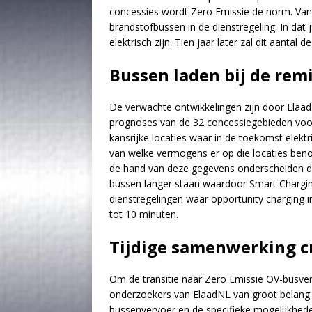
concessies wordt Zero Emissie de norm. Van
brandstofbussen in de dienstregeling. In dat 
elektrisch zijn. Tien jaar later zal dit aant
Bussen laden bij de re
De verwachte ontwikkelingen zijn door Elaa
prognoses van de 32 concessiegebieden voo
kansrijke locaties waar in de toekomst elekt
van welke vermogens er op die locaties benod
de hand van deze gegevens onderscheiden d
bussen langer staan waardoor Smart Charging
dienstregelingen waar opportunity charging 
tot 10 minuten.
Tijdige samenwerking c
Om de transitie naar Zero Emissie OV-busverv
onderzoekers van ElaadNL van groot belang 
bussenvervoer en de specifieke mogelijkheden