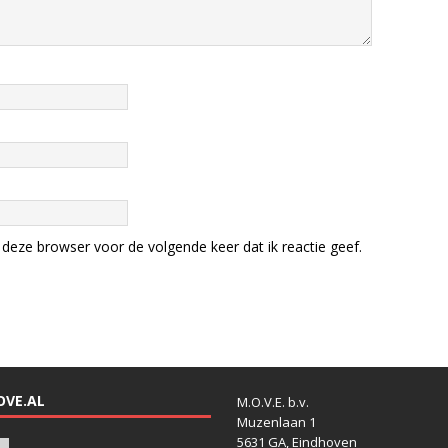
deze browser voor de volgende keer dat ik reactie geef.
OVE.AL
M.O.V.E. b.v.
Muzenlaan 1
5631 GA, Eindhoven