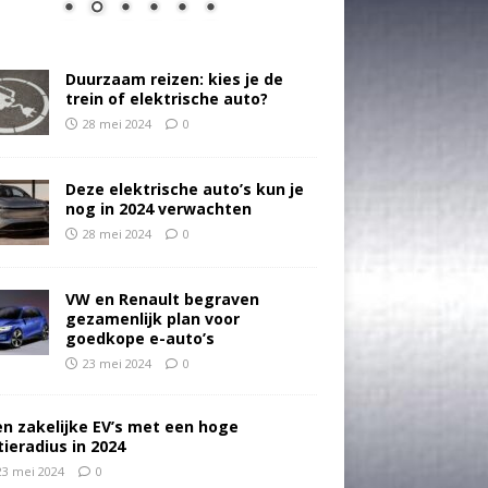
Duurzaam reizen: kies je de
trein of elektrische auto?
28 mei 2024
0
Deze elektrische auto’s kun je
nog in 2024 verwachten
28 mei 2024
0
VW en Renault begraven
gezamenlijk plan voor
goedkope e-auto’s
23 mei 2024
0
en zakelijke EV’s met een hoge
tieradius in 2024
23 mei 2024
0