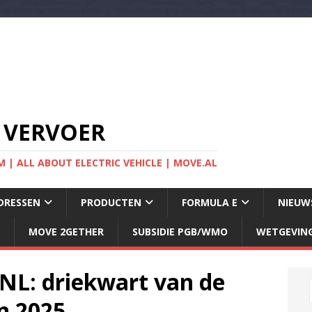
 VERVOER
 | ALL ABOUT ELECTRIC VEHICLE | MOVE.AL
DRESSEN
PRODUCTEN
FORMULA E
NIEUW
MOVE 2GETHER
SUBSIDIE PGB/WMO
WETGEVIN
NL: driekwart van de
in 2025