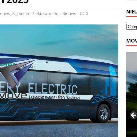
NIE
nieuws
,
Algemeen
,
Elektrische bus
,
Nieuws
0
MOV