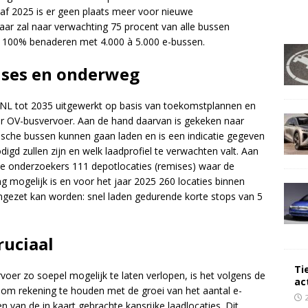
af 2025 is er geen plaats meer voor nieuwe
jaar zal naar verwachting 75 procent van alle bussen
al de 100% benaderen met 4.000 à 5.000 e-bussen.
mises en onderweg
dNL tot 2035 uitgewerkt op basis van toekomstplannen en
r OV-busvervoer. Aan de hand daarvan is gekeken naar
rische bussen kunnen gaan laden en is een indicatie gegeven
igd zullen zijn en welk laadprofiel te verwachten valt. Aan
e onderzoekers 111 depotlocaties (remises) waar de
 mogelijk is en voor het jaar 2025 260 locaties binnen
ingezet kan worden: snel laden gedurende korte stops van 5
ruciaal
Ti
oer zo soepel mogelijk te laten verlopen, is het volgens de
ac
om rekening te houden met de groei van het aantal e-
 van de in kaart gebrachte kansrijke laadlocaties. Dit