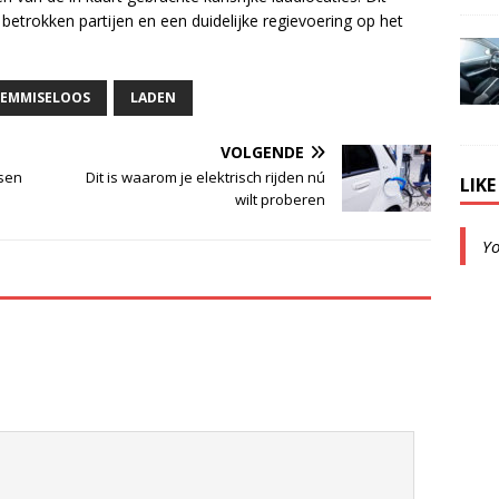
betrokken partijen en een duidelijke regievoering op het
EMMISELOOS
LADEN
VOLGENDE
ssen
Dit is waarom je elektrisch rijden nú
LIK
wilt proberen
Y