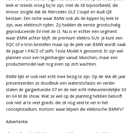
leek er steeds vroeg bij te zijn, met de X6 bijvoorbeeld, die
ervoor zorgde dat de Mercedes GLE Coupé en Audi Q8
bestaan. Een niche waar BMW ook als de kippen bij leek te
zijn, was elektrisch rijden. Zij hadden de eerste grootschalig
geproduceerde EV met de i3. Nu is er echter een segment
waar BMW achter blijft: de premium elektro-SUV. Je kunt een
EQC of e-tron bestellen maar op de plek van BMW wordt vaak
de Jaguar I-PACE of zelfs Tesla Model X genoemd. Er zijn wel
plannen voor een tegenhanger vanuit München, maar een
productiemodel laat nog even op zich wachten.
BMW lijkt er ook niet echt mee bezig te zijn. Op de IAA dit jaar
presenteerden ze doodleuk een waterstofauto en verder
stalen de gargantueske X7 en de niet echt milieuvriendelijke X3
en X4 M de show. Wat ze wel op de planning hebben belooft
ook niet al te veel goeds: die zit nog veel te ver in het
conceptstadium. Kortom: waar blijven die elektrische BMW’s?
Advertentie