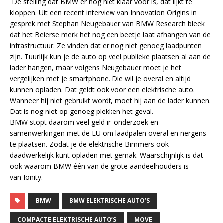
De stelling dat BMW er nog niet klaar voor is, dat lijkt te
kloppen. Uit een recent interview van Innovation Origins in
gesprek met Stephan Neugebauer van BMW Research bleek
dat het Beierse merk het nog een beetje laat afhangen van de
infrastructuur. Ze vinden dat er nog niet genoeg laadpunten
zijn. Tuurlijk kun je de auto op veel publieke plaatsen al aan de
lader hangen, maar volgens Neugebauer moet je het
vergelijken met je smartphone. Die wil je overal en altijd
kunnen opladen. Dat geldt ook voor een elektrische auto.
Wanneer hij niet gebruikt wordt, moet hij aan de lader kunnen.
Dat is nog niet op genoeg plekken het geval.
BMW stopt daarom veel geld in onderzoek en
samenwerkingen met de EU om laadpalen overal en nergens
te plaatsen. Zodat je de elektrische Bimmers ook
daadwerkelijk kunt opladen met gemak. Waarschijnlijk is dat
ook waarom BMW één van de grote aandeelhouders is
van Ionity.
BMW
BMW ELEKTRISCHE AUTO’S
COMPACTE ELEKTRISCHE AUTO’S
MOVE