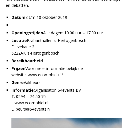
en debatten.
Datum
8 t/m 10 oktober 2019
Openingstijden
Alle dagen: 10.00 uur – 17.00 uur
Locatie
Brabanthallen ’s-Hertogenbosch
Diezekade 2
5222AK ‘s-Hertogenbosch
Bereikbaarheid
Prijzen
Voor meer informatie bekijk de
website; www.ecomobiel.nl/
Genre
Vakbeurs
Informatie
Organisator: 54events BV
T: 0294 – 74 50 70
I: www.ecomobiel.nl
E: beurs@54events.nl