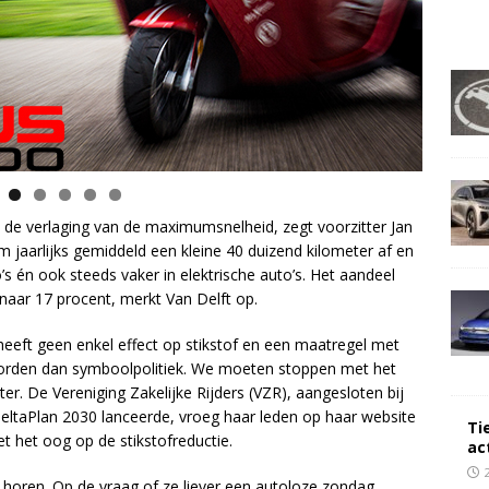
n de verlaging van de maximumsnelheid, zegt voorzitter Jan
em jaarlijks gemiddeld een kleine 40 duizend kilometer af en
o’s én ook steeds vaker in elektrische auto’s. Het aandeel
n naar 17 procent, merkt Van Delft op.
heeft geen enkel effect op stikstof en een maatregel met
 worden dan symboolpolitiek. We moeten stoppen met het
ter. De Vereniging Zakelijke Rijders (VZR), aangesloten bij
 DeltaPlan 2030 lanceerde, vroeg haar leden op haar website
Ti
 het oog op de stikstofreductie.
ac
 horen. Op de vraag of ze liever een autoloze zondag