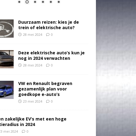
Duurzaam reizen: kies je de
trein of elektrische auto?
28 mei 2024
0
Deze elektrische auto’s kun je
nog in 2024 verwachten
28 mei 2024
0
VW en Renault begraven
gezamenlijk plan voor
goedkope e-auto’s
23 mei 2024
0
en zakelijke EV’s met een hoge
tieradius in 2024
23 mei 2024
0