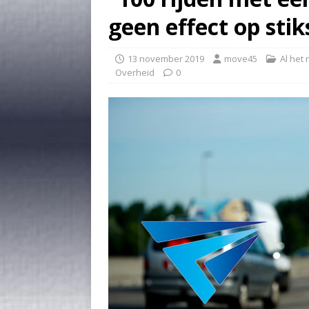
geen effect op stik
13 november 2019
move45
Al het
Overheid
0