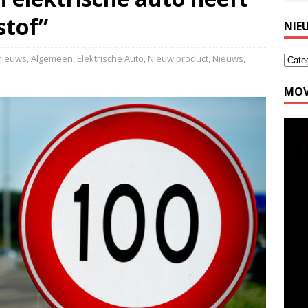
stof”
NIE
 nieuws
,
Algemeen
,
Elektrische Auto
,
Nieuw product
,
Nieuws
,
MOV