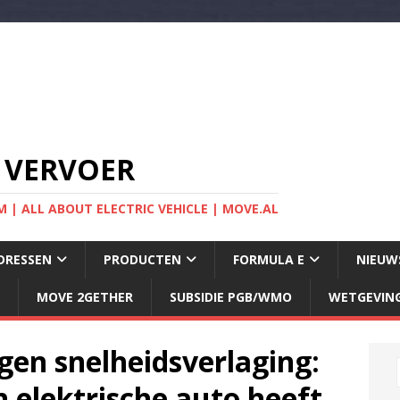
 VERVOER
 | ALL ABOUT ELECTRIC VEHICLE | MOVE.AL
DRESSEN
PRODUCTEN
FORMULA E
NIEUW
MOVE 2GETHER
SUBSIDIE PGB/WMO
WETGEVIN
egen snelheidsverlaging:
n elektrische auto heeft