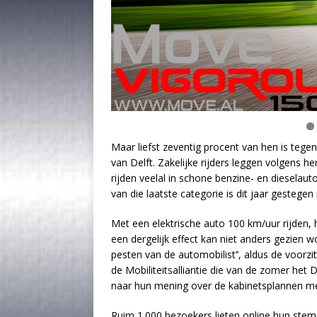
Maar liefst zeventig procent van hen is tege
van Delft. Zakelijke rijders leggen volgens h
rijden veelal in schone benzine- en dieselaut
van die laatste categorie is dit jaar gestege
Met een elektrische auto 100 km/uur rijden, 
een dergelijk effect kan niet anders gezien
pesten van de automobilist’’, aldus de voorzit
de Mobiliteitsalliantie die van de zomer het
naar hun mening over de kabinetsplannen met
Ruim 1.000 bezoekers lieten online hun stem