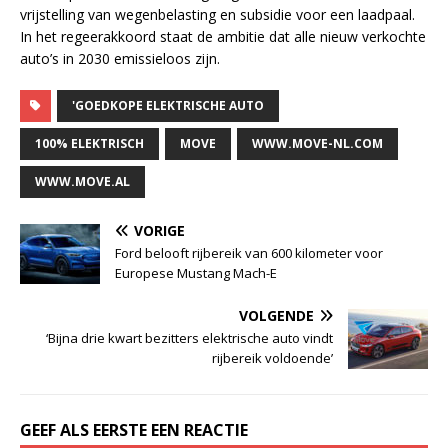
vrijstelling van wegenbelasting en subsidie voor een laadpaal.
In het regeerakkoord staat de ambitie dat alle nieuw verkochte
auto’s in 2030 emissieloos zijn.
'GOEDKOPE ELEKTRISCHE AUTO
100% ELEKTRISCH
MOVE
WWW.MOVE-NL.COM
WWW.MOVE.AL
VORIGE
Ford belooft rijbereik van 600 kilometer voor
Europese Mustang Mach-E
VOLGENDE
‘Bijna drie kwart bezitters elektrische auto vindt
rijbereik voldoende’
GEEF ALS EERSTE EEN REACTIE