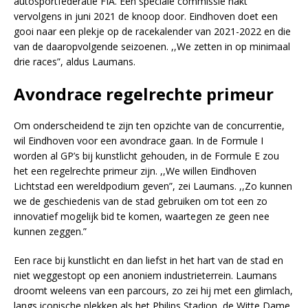
autosportfederatie FIA. Een speciale commissie hakt
vervolgens in juni 2021 de knoop door. Eindhoven doet een
gooi naar een plekje op de racekalender van 2021-2022 en die
van de daaropvolgende seizoenen. ,,We zetten in op minimaal
drie races”, aldus Laumans.
Avondrace regelrechte primeur
Om onderscheidend te zijn ten opzichte van de concurrentie,
wil Eindhoven voor een avondrace gaan. In de Formule I
worden al GP’s bij kunstlicht gehouden, in de Formule E zou
het een regelrechte primeur zijn. ,,We willen Eindhoven
Lichtstad een wereldpodium geven”, zei Laumans. ,,Zo kunnen
we de geschiedenis van de stad gebruiken om tot een zo
innovatief mogelijk bid te komen, waartegen ze geen nee
kunnen zeggen.”
Een race bij kunstlicht en dan liefst in het hart van de stad en
niet weggestopt op een anoniem industrieterrein. Laumans
droomt weleens van een parcours, zo zei hij met een glimlach,
langs iconische plekken als het Philips Stadion, de Witte Dame,