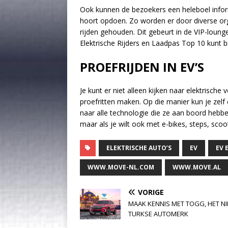
Ook kunnen de bezoekers een heleboel informa
hoort opdoen. Zo worden er door diverse org
rijden gehouden. Dit gebeurt in de VIP-loun
Elektrische Rijders en Laadpas Top 10 kunt 
PROEFRIJDEN IN EV’S
Je kunt er niet alleen kijken naar elektrisch
proefritten maken. Op die manier kun je zelf 
naar alle technologie die ze aan boord hebben
maar als je wilt ook met e-bikes, steps, sco
ELEKTRISCHE AUTO’S
EV
EV 
WWW.MOVE-NL.COM
WWW.MOVE.AL
VORIGE
MAAK KENNIS MET TOGG, HET N
TURKSE AUTOMERK