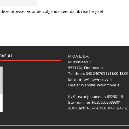
deze browser voor de volgende keer dat ik reactie geef.
OVE.AL
M.O.V.E. b.v.
Muzenlaan 1
5631 GA, Eindhoven
Telefoon: 040-2407031 (11:00-13:00 
Email: info@move-nl.com
Dealer Website: www.move.al
KvK inschrijf nummer: 65290119
Btw-nummer: NL856053089B01
ABN Bank: NL74 ABNA 0447 0247 95