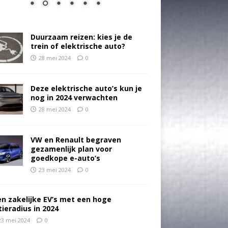
Duurzaam reizen: kies je de
trein of elektrische auto?
28 mei 2024
0
Deze elektrische auto’s kun je
nog in 2024 verwachten
28 mei 2024
0
VW en Renault begraven
gezamenlijk plan voor
goedkope e-auto’s
23 mei 2024
0
en zakelijke EV’s met een hoge
tieradius in 2024
23 mei 2024
0