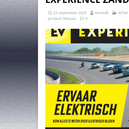
22 september 2020
move45
Al het
product
,
Nieuws
0