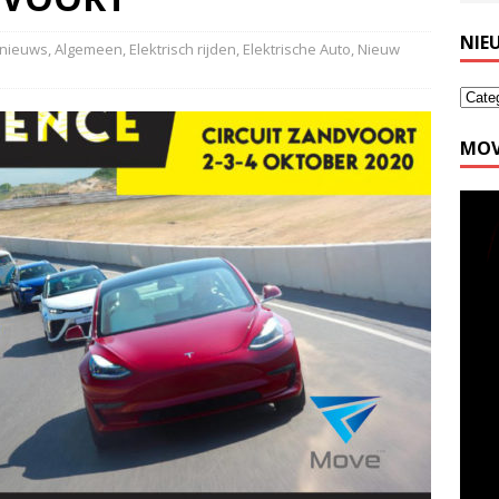
NIE
 nieuws
,
Algemeen
,
Elektrisch rijden
,
Elektrische Auto
,
Nieuw
MOV