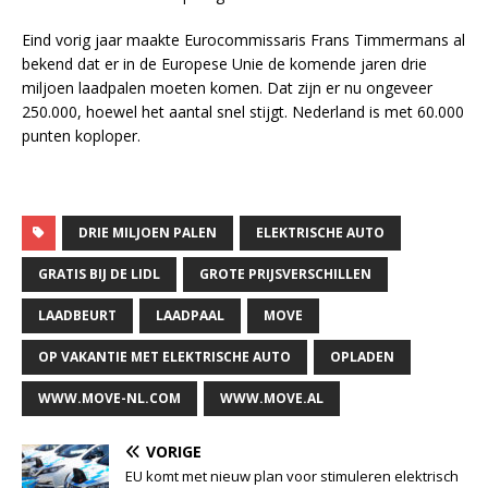
Eind vorig jaar maakte Eurocommissaris Frans Timmermans al
bekend dat er in de Europese Unie de komende jaren drie
miljoen laadpalen moeten komen. Dat zijn er nu ongeveer
250.000, hoewel het aantal snel stijgt. Nederland is met 60.000
punten koploper.
DRIE MILJOEN PALEN
ELEKTRISCHE AUTO
GRATIS BIJ DE LIDL
GROTE PRIJSVERSCHILLEN
LAADBEURT
LAADPAAL
MOVE
OP VAKANTIE MET ELEKTRISCHE AUTO
OPLADEN
WWW.MOVE-NL.COM
WWW.MOVE.AL
VORIGE
EU komt met nieuw plan voor stimuleren elektrisch