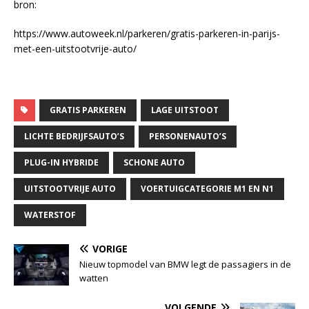
bron:
https://www.autoweek.nl/parkeren/gratis-parkeren-in-parijs-
met-een-uitstootvrije-auto/
GRATIS PARKEREN
LAGE UITSTOOT
LICHTE BEDRIJFSAUTO’S
PERSONENAUTO’S
PLUG-IN HYBRIDE
SCHONE AUTO
UITSTOOTVRIJE AUTO
VOERTUIGCATEGORIE M1 EN N1
WATERSTOF
VORIGE
Nieuw topmodel van BMW legt de passagiers in de
watten
VOLGENDE