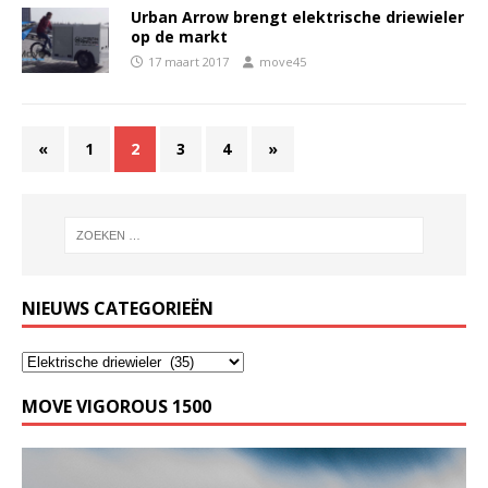
Urban Arrow brengt elektrische driewieler
op de markt
17 maart 2017
move45
«
1
2
3
4
»
NIEUWS CATEGORIEËN
MOVE VIGOROUS 1500