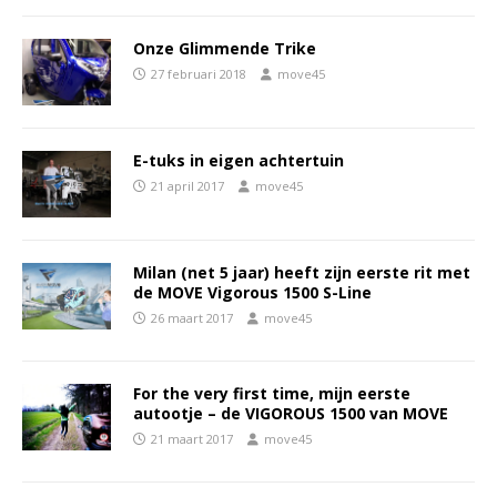
Onze Glimmende Trike
27 februari 2018
move45
E-tuks in eigen achtertuin
21 april 2017
move45
Milan (net 5 jaar) heeft zijn eerste rit met
de MOVE Vigorous 1500 S-Line
26 maart 2017
move45
For the very first time, mijn eerste
autootje – de VIGOROUS 1500 van MOVE
21 maart 2017
move45