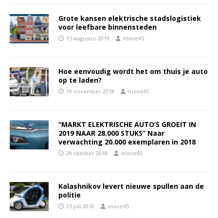
Grote kansen elektrische stadslogistiek
voor leefbare binnensteden
15 augustus 2019
move45
Hoe eenvoudig wordt het om thuis je auto
op te laden?
19 november 2018
move45
“MARKT ELEKTRISCHE AUTO’S GROEIT IN
2019 NAAR 28.000 STUKS” Naar
verwachting 20.000 exemplaren in 2018
29 oktober 2018
move45
Kalashnikov levert nieuwe spullen aan de
politie
13 juli 2018
move45