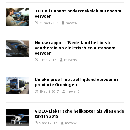
TU Delft opent onderzoekslab autonoom
vervoer
31 mei 2017
move45
Nieuw rapport: ‘Nederland het beste
voorbereid op elektrisch en autonoom
vervoer’
4 mei 2017
move45
Unieke proef met zelfrijdend vervoer in
provincie Groningen
19 april 2017
move45
VIDEO-Elektrische helikopter als vliegende
taxi in 2018
9 april 2017
move45