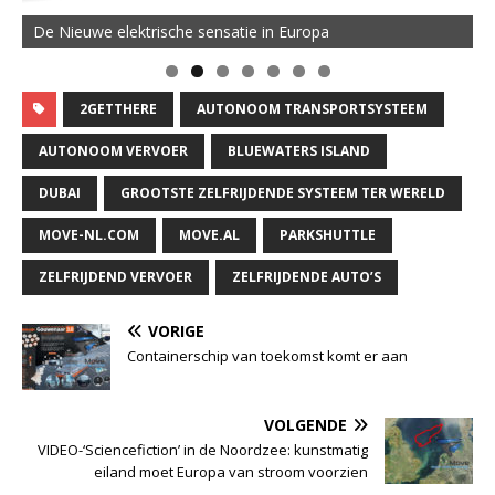
De Nieuwe elektrische sensatie in Europa
2GETTHERE
AUTONOOM TRANSPORTSYSTEEM
AUTONOOM VERVOER
BLUEWATERS ISLAND
DUBAI
GROOTSTE ZELFRIJDENDE SYSTEEM TER WERELD
MOVE-NL.COM
MOVE.AL
PARKSHUTTLE
ZELFRIJDEND VERVOER
ZELFRIJDENDE AUTO’S
VORIGE
Containerschip van toekomst komt er aan
VOLGENDE
VIDEO-‘Sciencefiction’ in de Noordzee: kunstmatig
eiland moet Europa van stroom voorzien