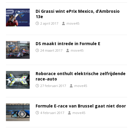
Di Grassi wint ePrix Mexico, d’Ambrosio
13e
2 april 2017
move45
DS maakt intrede in Formule E
24 maart 2017
move45
Roborace onthult elektrische zelfrijdende
race-auto
27 februari 2017
move45
Formule E-race van Brussel gaat niet door
4 februari 2017
move45