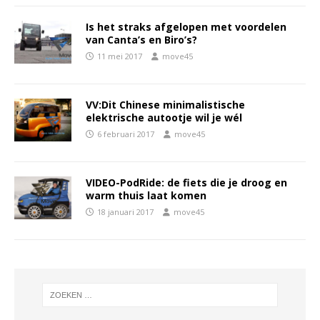
Is het straks afgelopen met voordelen
van Canta’s en Biro’s?
11 mei 2017
move45
VV:Dit Chinese minimalistische
elektrische autootje wil je wél
6 februari 2017
move45
VIDEO-PodRide: de fiets die je droog en
warm thuis laat komen
18 januari 2017
move45