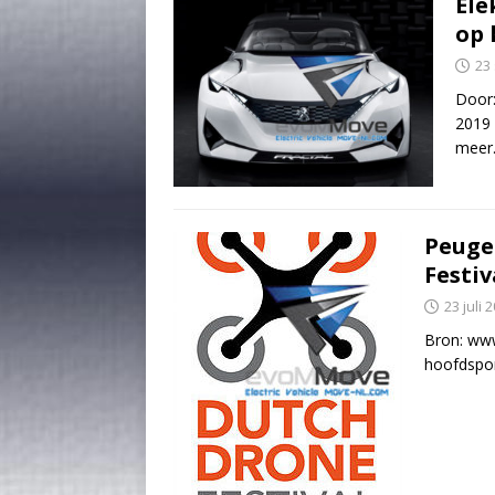
Ele
op
23
Door
2019 
meer
Peuge
Festiv
23 juli 
Bron: www
hoofdspon