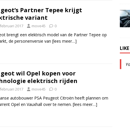
geot’s Partner Tepee krijgt
ktrische variant
 februari 2017
move45
0
ot brengt een elektrisch model van de Partner Tepee op
rkt, de personenversie van
[lees meer…]
LIK
Y
geot wil Opel kopen voor
hnologie elektrisch rijden
 februari 2017
move45
0
anse autobouwer PSA Peugeot Citroën heeft plannen om
rrent Opel en Vauxhall over te nemen.
[lees meer…]