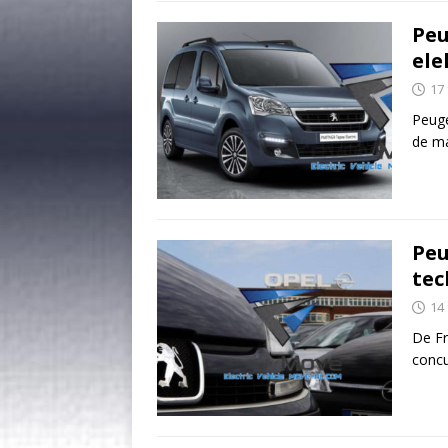
Peu
ele
17
Peuge
de ma
Peu
tec
14
De Fr
concu