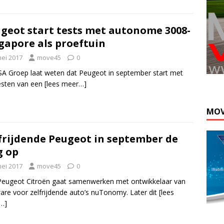
geot start tests met autonome 3008-
gapore als proeftuin
mei 2017
move45
0
A Groep laat weten dat Peugeot in september start met
esten van een
[lees meer…]
MOV
frijdende Peugeot in september de
g op
mei 2017
move45
0
eugeot Citroën gaat samenwerken met ontwikkelaar van
are voor zelfrijdende auto’s nuTonomy. Later dit
[lees
…]