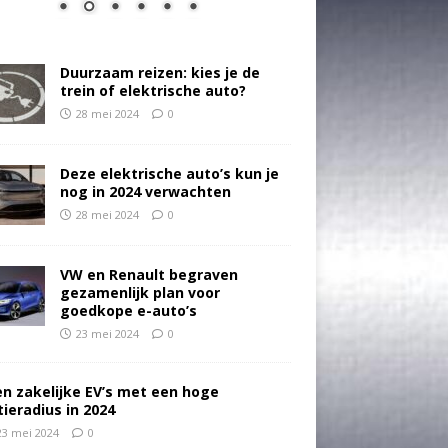
Duurzaam reizen: kies je de
trein of elektrische auto?
28 mei 2024
0
Deze elektrische auto’s kun je
nog in 2024 verwachten
28 mei 2024
0
VW en Renault begraven
gezamenlijk plan voor
goedkope e-auto’s
23 mei 2024
0
en zakelijke EV’s met een hoge
tieradius in 2024
23 mei 2024
0