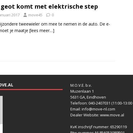
geot komt met elektrische step
anuari 2017
move45
0
ijzondere tweewieler om mee te nemen in de auto. De e-
moet je maatje
[lees meer…]
OVE.AL
M.O.V.E. b.v.
Muzenlaan 1
5631 GA, Eindhoven
Telefoon: 040-2407031 (11:00-13:00 
Email: info@move-nl.com
Dealer Website: www.move.al
KvK inschrijf nummer: 65290119
Btw-nummer: NL856053089B01