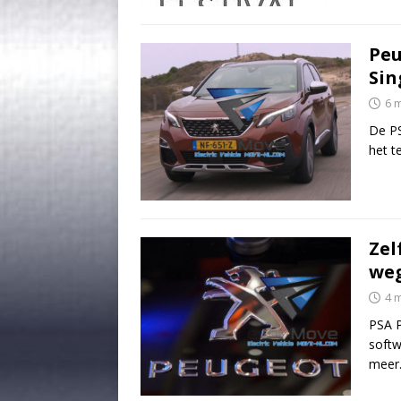
Peu
Sin
6 
De PS
het t
Zel
we
4 
PSA P
softw
meer