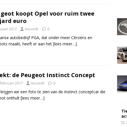
geot koopt Opel voor ruim twee
jard euro
maart 2017
move45
0
anse autobedrijf PGA, dat onder meer Citroëns en
ots maakt, heeft er aan het
[lees meer…]
ekt: de Peugeot Instinct Concept
 februari 2017
move45
0
 krijgen we een foto te zien van de Instinct conceptcar die
eot onthult
[lees meer…]
Ti
ac