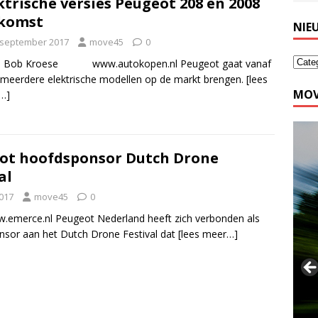
ktrische versies Peugeot 208 en 2008
 komst
NIE
 september 2017
move45
0
: Bob Kroese www.autokopen.nl Peugeot gaat vanaf
meerdere elektrische modellen op de markt brengen.
[lees
MOV
…]
ot hoofdsponsor Dutch Drone
al
2017
move45
0
.emerce.nl Peugeot Nederland heeft zich verbonden als
sor aan het Dutch Drone Festival dat
[lees meer…]