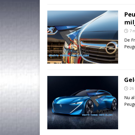
Peu
mil
7 
De Fr
Peuge
Gel
26
Nu al
Peug