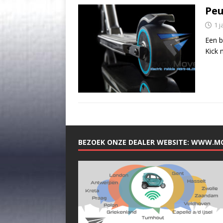
Peu
1 j
Een b
Kick 
BEZOEK ONZE DEALER WEBSITE: WWW.M