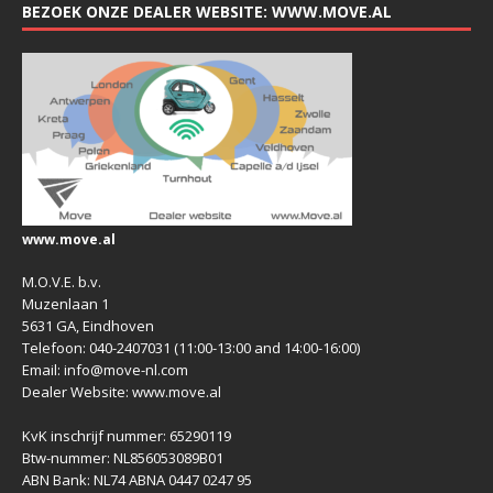
BEZOEK ONZE DEALER WEBSITE: WWW.MOVE.AL
www.move.al
M.O.V.E. b.v.
Muzenlaan 1
5631 GA, Eindhoven
Telefoon: 040-2407031 (11:00-13:00 and 14:00-16:00)
Email: info@move-nl.com
Dealer Website: www.move.al
KvK inschrijf nummer: 65290119
Btw-nummer: NL856053089B01
ABN Bank: NL74 ABNA 0447 0247 95