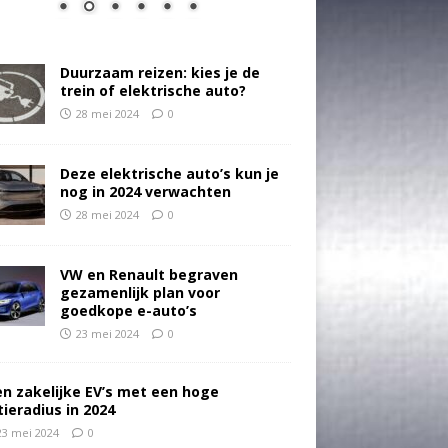
Duurzaam reizen: kies je de
trein of elektrische auto?
28 mei 2024
0
Deze elektrische auto’s kun je
nog in 2024 verwachten
28 mei 2024
0
VW en Renault begraven
gezamenlijk plan voor
goedkope e-auto’s
23 mei 2024
0
en zakelijke EV’s met een hoge
tieradius in 2024
23 mei 2024
0