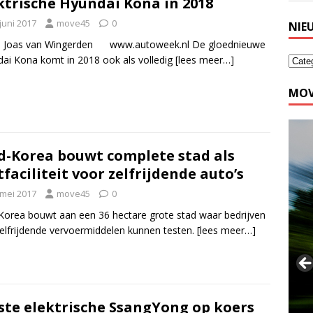
ktrische Hyundai Kona in 2018
juni 2017
move45
0
NIE
: Joas van Wingerden www.autoweek.nl De gloednieuwe
ai Kona komt in 2018 ook als volledig
[lees meer…]
MOV
d-Korea bouwt complete stad als
tfaciliteit voor zelfrijdende auto’s
 mei 2017
move45
0
Korea bouwt aan een 36 hectare grote stad waar bedrijven
elfrijdende vervoermiddelen kunnen testen.
[lees meer…]
ste elektrische SsangYong op koers