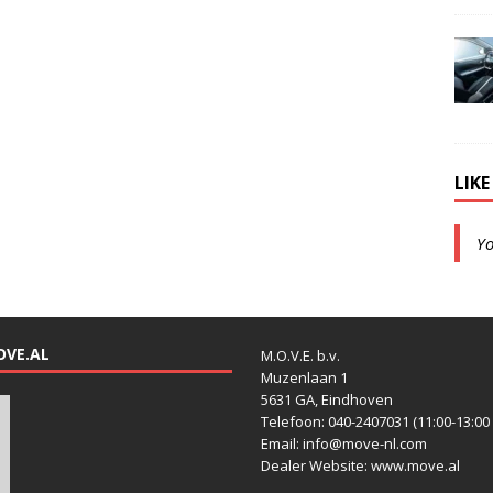
LIK
Y
OVE.AL
M.O.V.E. b.v.
Muzenlaan 1
5631 GA, Eindhoven
Telefoon: 040-2407031 (11:00-13:00 
Email: info@move-nl.com
Dealer Website: www.move.al