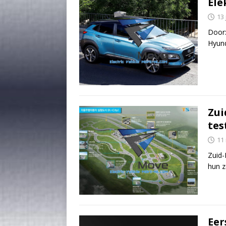
Ele
13 
Door
Hyund
Zui
tes
11
Zuid-
hun z
Eer