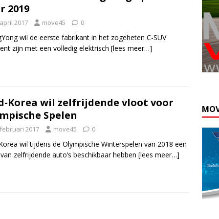
r 2019
april 2017
move45
0
Yong wil de eerste fabrikant in het zogeheten C-SUV
nt zijn met een volledig elektrisch
[lees meer…]
d-Korea wil zelfrijdende vloot voor
MOV
mpische Spelen
 februari 2017
move45
0
Korea wil tijdens de Olympische Winterspelen van 2018 een
 van zelfrijdende auto’s beschikbaar hebben
[lees meer…]