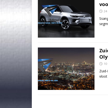
voo
24 
Ssang
segme
Zui
Oly
10
Zuid-
vloot