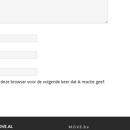
deze browser voor de volgende keer dat ik reactie geef.
OVE.AL
M.O.V.E. b.v.