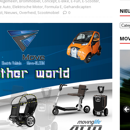
Algemeen
,
Brommobiel
,
Concept
,
E-Bike
,
E-Fun
,
E-Scooter
,
he Auto
,
Elektrische Motor
,
Formula E
,
Gehandicapten
NIE
ct
,
Nieuws
,
Overheid
,
Scootmobiel
0
MOV