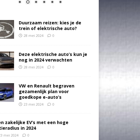
Duurzaam reizen: kies je de
trein of elektrische auto?
28 mei 2024
0
Deze elektrische auto’s kun je
nog in 2024 verwachten
28 mei 2024
0
VW en Renault begraven
gezamenlijk plan voor
goedkope e-auto’s
23 mei 2024
0
en zakelijke EV’s met een hoge
tieradius in 2024
23 mei 2024
0