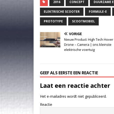
2016
CONCEPT
DUURZAME E
ELEKTRISCHE SCOOTER
FORMULE-E
PROTOTYPE
SCOOTMOBIEL
VORIGE
Nieuw Product: High Tech Hover
Drone – Camera | ons kleinste
elektrische voertuig
GEEF ALS EERSTE EEN REACTIE
Laat een reactie achter
Het e-mailadres wordt niet gepubliceerd.
Reactie