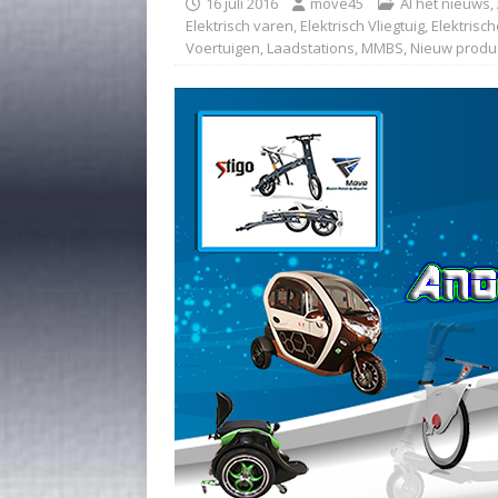
16 juli 2016
move45
Al het nieuws
,
Elektrisch varen
,
Elektrisch Vliegtuig
,
Elektrisc
Voertuigen
,
Laadstations
,
MMBS
,
Nieuw produ