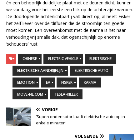
én een behoorlijk duidelijke plaat met de deuren dicht, kunnen
we vandaag voor het eerste een blik op de achterzijde werpen.
De doorlopende achterlichtpartij valt direct op, al heeft Fisker
het zelf liever over de ‘diffuser’ die de stroomlijn ten goede
moet komen. Een overeenkomst met de Karma is het naar
verhouding vrij smalle dak, dat ogenschijnlijk op enorme
‘schouders’ rust.
CHINESE
ELECTRIC VEHICLE
ELEKTRISCHE
ELEKTRISCHE AANDRIJFLIJN
ELEKTRISCHE AUTO
EMOTION
EV
FISKER
KARMA
MOVE-NL.COM
TESLA-KILLER
VORIGE
‘Supercondensator laadt elektrische auto op in
enkele minuten’
VOLGENDE