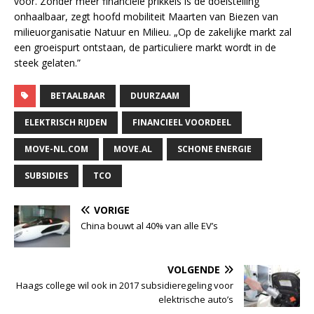
voor. Zonder meer financiële prikkels is de doelstelling
onhaalbaar, zegt hoofd mobiliteit Maarten van Biezen van
milieuorganisatie Natuur en Milieu. „Op de zakelijke markt zal
een groeispurt ontstaan, de particuliere markt wordt in de
steek gelaten.”
BETAALBAAR
DUURZAAM
ELEKTRISCH RIJDEN
FINANCIEEL VOORDEEL
MOVE-NL.COM
MOVE.AL
SCHONE ENERGIE
SUBSIDIES
TCO
VORIGE
China bouwt al 40% van alle EV’s
VOLGENDE
Haags college wil ook in 2017 subsidieregeling voor
elektrische auto’s