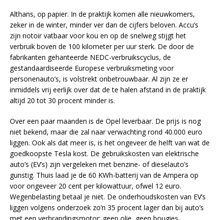
Althans, op papier. In de praktijk komen alle nieuwkomers,
zeker in de winter, minder ver dan de cijfers beloven. Accu’s
zijn notoir vatbaar voor kou en op de snelweg stijgt het
verbruik boven de 100 kilometer per uur sterk. De door de
fabrikanten gehanteerde NEDC-verbruikscyclus, de
gestandaardiseerde Europese verbruiksmeting voor
personenauto’s, is volstrekt onbetrouwbaar. Al zijn ze er
inmiddels vrij eerlijk over dat de te halen afstand in de praktijk
altijd 20 tot 30 procent minder is.
Over een paar maanden is de Opel leverbaar. De prijs is nog
niet bekend, maar die zal naar verwachting rond 40.000 euro
liggen. Ook als dat meer is, is het ongeveer de helft van wat de
goedkoopste Tesla kost. De gebruikskosten van elektrische
auto’s (EV’s) zijn vergeleken met benzine- of dieselauto’s
gunstig. Thuis laad je de 60 KWh-batterij van de Ampera op
voor ongeveer 20 cent per kilowattuur, ofwel 12 euro.
Wegenbelasting betaal je niet. De onderhoudskosten van EV’s
liggen volgens onderzoek zo’n 35 procent lager dan bij auto’s
met een verbrandingsmotor; geen olie, geen bougies,