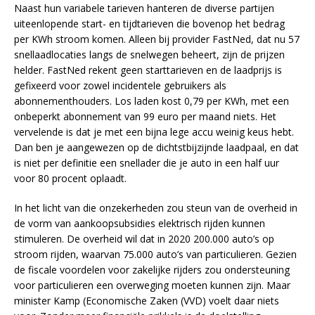
Naast hun variabele tarieven hanteren de diverse partijen
uiteenlopende start- en tijdtarieven die bovenop het bedrag
per KWh stroom komen. Alleen bij provider FastNed, dat nu 57
snellaadlocaties langs de snelwegen beheert, zijn de prijzen
helder. FastNed rekent geen starttarieven en de laadprijs is
gefixeerd voor zowel incidentele gebruikers als
abonnementhouders. Los laden kost 0,79 per KWh, met een
onbeperkt abonnement van 99 euro per maand niets. Het
vervelende is dat je met een bijna lege accu weinig keus hebt.
Dan ben je aangewezen op de dichtstbijzijnde laadpaal, en dat
is niet per definitie een snellader die je auto in een half uur
voor 80 procent oplaadt.
In het licht van die onzekerheden zou steun van de overheid in
de vorm van aankoopsubsidies elektrisch rijden kunnen
stimuleren. De overheid wil dat in 2020 200.000 auto’s op
stroom rijden, waarvan 75.000 auto’s van particulieren. Gezien
de fiscale voordelen voor zakelijke rijders zou ondersteuning
voor particulieren een overweging moeten kunnen zijn. Maar
minister Kamp (Economische Zaken (VVD) voelt daar niets