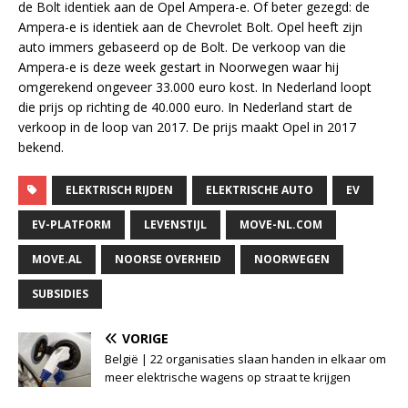
de Bolt identiek aan de Opel Ampera-e. Of beter gezegd: de
Ampera-e is identiek aan de Chevrolet Bolt. Opel heeft zijn
auto immers gebaseerd op de Bolt. De verkoop van die
Ampera-e is deze week gestart in Noorwegen waar hij
omgerekend ongeveer 33.000 euro kost. In Nederland loopt
die prijs op richting de 40.000 euro. In Nederland start de
verkoop in de loop van 2017. De prijs maakt Opel in 2017
bekend.
ELEKTRISCH RIJDEN
ELEKTRISCHE AUTO
EV
EV-PLATFORM
LEVENSTIJL
MOVE-NL.COM
MOVE.AL
NOORSE OVERHEID
NOORWEGEN
SUBSIDIES
VORIGE
België | 22 organisaties slaan handen in elkaar om
meer elektrische wagens op straat te krijgen