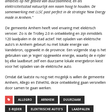
ambities op het gebied van duurzaamheid, en als
elektriciteitsstad natuurlijk een naam hoog te houden. De
samenwerking met LLSC past perfect in de strategie ‘New Energy
made in Arnhem.”
De gemeente Arnhem heeft veel ervaring met elektrisch
vervoer. Zo is de Trolley 2.0 in ontwikkeling en zijn inmiddels
120 laadpalen in de stad actief. Het opladen van elektrische
auto’s in Arnhem gebeurt nu met lokale energie van
Vandebron, opgewekt in de provincie. Een volgende stap is het
gebruiken van je ‘eigen’ opgewekte energie, waarbij de e-rijder
bij elke laadbeurt zelf een duurzame lokale energiebron kiest
voor het opladen van de elektrische auto.
Omdat dat laatste nu nog niet mogelijk is willen de gemeente
Arnhem, Allego en EVnetNL deze ontwikkeling gaan versnellen
door samen te gaan werken.
ALLEGRO
ARNHEM
DUURZAAM
E-RIJDER
ELEKTRISCHE AUTO’S
LAADPALEN