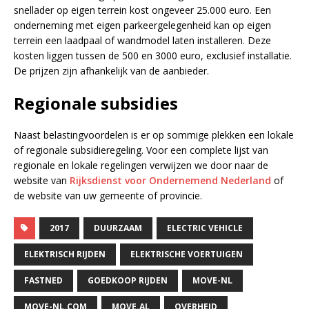
snellader op eigen terrein kost ongeveer 25.000 euro. Een
onderneming met eigen parkeergelegenheid kan op eigen
terrein een laadpaal of wandmodel laten installeren. Deze
kosten liggen tussen de 500 en 3000 euro, exclusief installatie.
De prijzen zijn afhankelijk van de aanbieder.
Regionale subsidies
Naast belastingvoordelen is er op sommige plekken een lokale
of regionale subsidieregeling. Voor een complete lijst van
regionale en lokale regelingen verwijzen we door naar de
website van
Rijksdienst voor Ondernemend Nederland
of
de website van uw gemeente of provincie.
2017
DUURZAAM
ELECTRIC VEHICLE
ELEKTRISCH RIJDEN
ELEKTRISCHE VOERTUIGEN
FASTNED
GOEDKOOP RIJDEN
MOVE-NL
MOVE-NL.COM
MOVE.AL
OVERHEID