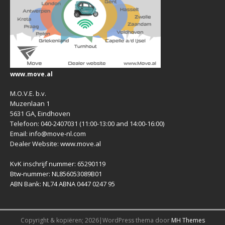
www.move.al
M.O.V.E. b.v.
Muzenlaan 1
5631 GA, Eindhoven
Telefoon: 040-2407031 (11:00-13:00 and 14:00-16:00)
Email: info@move-nl.com
Dealer Website: www.move.al
KvK inschrijf nummer: 65290119
Btw-nummer: NL856053089B01
ABN Bank: NL74 ABNA 0447 0247 95
Copyright & kopiëren; 2026|WordPress thema door
MH Themes