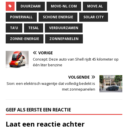
DUURZAAM
MOVE-NL.COM
MOVE.AL
POWERWALL
SCHONE ENERGIE
SOLAR CITY
TA’U
TESAL
VERDUURZAMEN
ZONNE-ENERGIE
ZONNEPANELEN
VORIGE
Concept: Deze auto van Shell rijdt 45 kilometer op
één liter benzine
VOLGENDE
Sion: een elektrisch wagentje dat volledig bedekt is
met zonnepanelen
GEEF ALS EERSTE EEN REACTIE
Laat een reactie achter