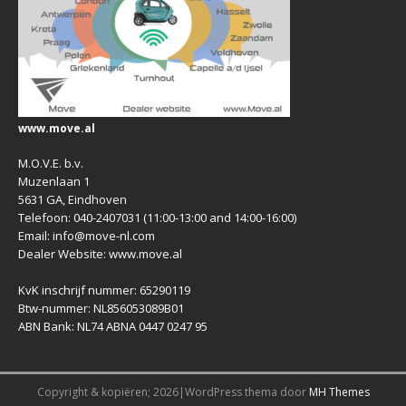
www.move.al
M.O.V.E. b.v.
Muzenlaan 1
5631 GA, Eindhoven
Telefoon: 040-2407031 (11:00-13:00 and 14:00-16:00)
Email: info@move-nl.com
Dealer Website: www.move.al
KvK inschrijf nummer: 65290119
Btw-nummer: NL856053089B01
ABN Bank: NL74 ABNA 0447 0247 95
Copyright & kopiëren; 2026|WordPress thema door
MH Themes