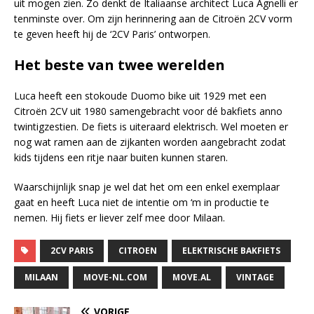
uit mogen zien. Zo denkt de Italiaanse architect Luca Agnelli er
tenminste over. Om zijn herinnering aan de Citroën 2CV vorm
te geven heeft hij de ‘2CV Paris’ ontworpen.
Het beste van twee werelden
Luca heeft een stokoude Duomo bike uit 1929 met een
Citroën 2CV uit 1980 samengebracht voor dé bakfiets anno
twintigzestien. De fiets is uiteraard elektrisch. Wel moeten er
nog wat ramen aan de zijkanten worden aangebracht zodat
kids tijdens een ritje naar buiten kunnen staren.
Waarschijnlijk snap je wel dat het om een enkel exemplaar
gaat en heeft Luca niet de intentie om ‘m in productie te
nemen. Hij fiets er liever zelf mee door Milaan.
2CV PARIS
CITROEN
ELEKTRISCHE BAKFIETS
MILAAN
MOVE-NL.COM
MOVE.AL
VINTAGE
VORIGE