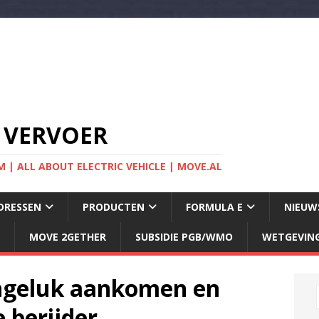
 VERVOER
 | ALL ABOUT ELECTRIC VEHICLE | MOVE.AL
DRESSEN
PRODUCTEN
FORMULA E
NIEUW
MOVE 2GETHER
SUBSIDIE PGB/WMO
WETGEVIN
 ongeluk aankomen en
 berijder