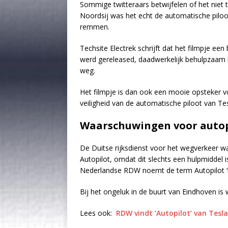
Sommige twitteraars betwijfelen of het niet 
Noordsij was het echt de automatische piloo
remmen.
Techsite Electrek schrijft dat het filmpje ee
werd gereleased, daadwerkelijk behulpzaam kan
weg.
Het filmpje is dan ook een mooie opsteker vo
veiligheid van de automatische piloot van T
Waarschuwingen voor autop
De Duitse rijksdienst voor het wegverkeer 
Autopilot, omdat dit slechts een hulpmiddel i
Nederlandse RDW noemt de term Autopilot ‘m
Bij het ongeluk in de buurt van Eindhoven 
Lees ook:
RDW vindt ‘Autopilot’ van Tesl