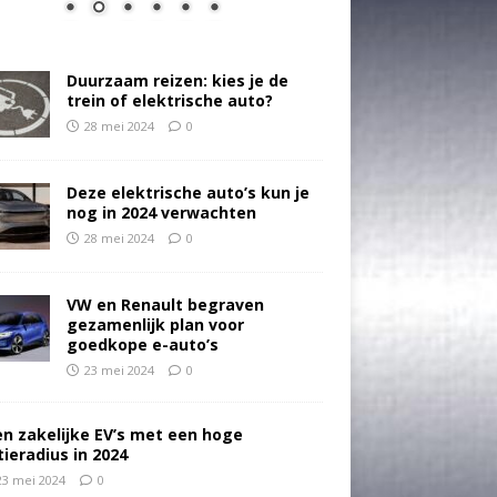
Duurzaam reizen: kies je de
trein of elektrische auto?
28 mei 2024
0
Deze elektrische auto’s kun je
nog in 2024 verwachten
28 mei 2024
0
VW en Renault begraven
gezamenlijk plan voor
goedkope e-auto’s
23 mei 2024
0
en zakelijke EV’s met een hoge
tieradius in 2024
23 mei 2024
0