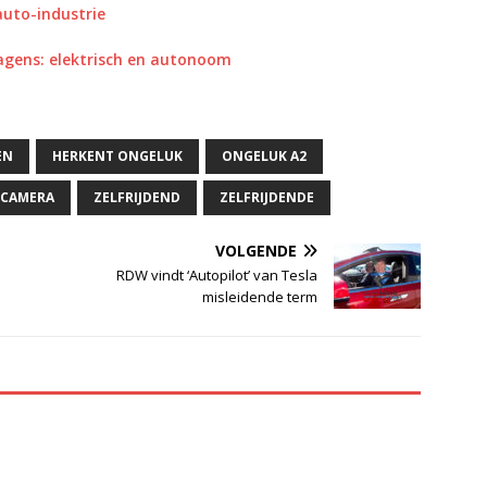
uto-industrie
agens: elektrisch en autonoom
EN
HERKENT ONGELUK
ONGELUK A2
 CAMERA
ZELFRIJDEND
ZELFRIJDENDE
VOLGENDE
RDW vindt ‘Autopilot’ van Tesla
misleidende term