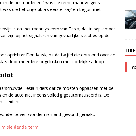
toch de bestuurder zelf was die remt, maar volgens
t was die het ongeluk als eerste ‘zag’ en begon met
n bewijs is dat het radarsysteem van Tesla, dat in september
 zijn bij het signaleren van gevaarlijke situaties op de
LIK
or oprichter Elon Musk, na de twijfel die ontstond over de
esla’s door meerdere ongelukken met dodelijke afloop.
Y
ilot
waarschuwde Tesla-rijders dat ze moeten oppassen met de
s en de auto niet ineens volledig geautomatiseerd is. De
isleidend’.
is wonder boven wonder niemand gewond geraakt.
a misleidende term