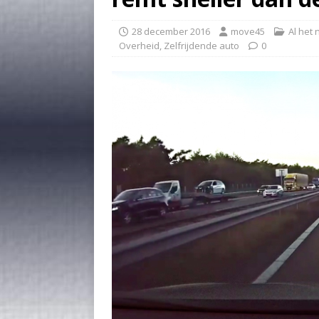
28 december 2016
move45
Al het
Overheid
,
Zelfrijdende auto
0