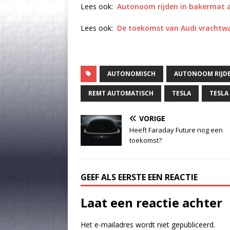
Lees ook:
Autonoom rijden in bakermat a
Lees ook:
De toekomst van Audi vrachtw
AUTONOMISCH
AUTONOOM RIJD
REMT AUTOMATISCH
TESLA
TESLA
VORIGE
Heeft Faraday Future nog een
toekomst?
GEEF ALS EERSTE EEN REACTIE
Laat een reactie achter
Het e-mailadres wordt niet gepubliceerd.