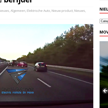
NIE
 nieuws
,
Algemeen
,
Elektrische Auto
,
Nieuw product
,
Nieuws
,
MOV